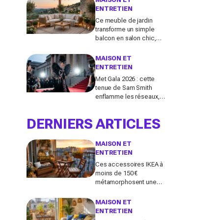
cher par lavage
ENTRETIEN
Ce meuble de jardin
transforme un simple
balcon en salon chic,
mais la plupart des
Français le choisissent à
MAISON ET
côté de la plaque
ENTRETIEN
Met Gala 2026 : cette
tenue de Sam Smith
enflamme les réseaux,
entre chef-d’œuvre de
mode queer et
DERNIERS ARTICLES
polémique inattendue
MAISON ET
ENTRETIEN
Ces accessoires IKEA à
moins de 150 €
métamorphosent une
petite terrasse en vrai
salon d’été stylé chez
MAISON ET
vous (qu’on oublie
ENTRETIEN
souvent)