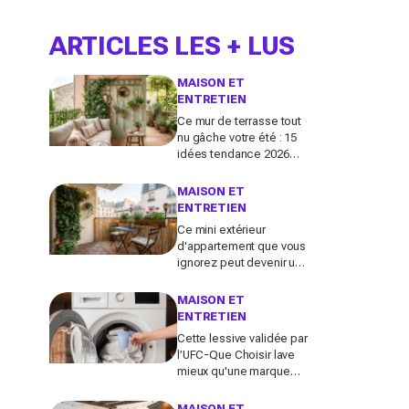
ARTICLES LES + LUS
MAISON ET
ENTRETIEN
Ce mur de terrasse tout
nu gâche votre été : 15
idées tendance 2026
pour en faire une
véritable pièce à vivre
MAISON ET
ENTRETIEN
Ce mini extérieur
d'appartement que vous
ignorez peut devenir un
vrai salon : 12 idées
futées pour le
MAISON ET
transformer dès ce
ENTRETIEN
week-end
Cette lessive validée par
l’UFC-Que Choisir lave
mieux qu'une marque
culte vendue partout, et
coûte deux fois moins
MAISON ET