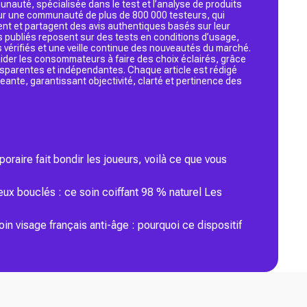
nauté, spécialisée dans le test et l’analyse de produits
 sur une communauté de plus de 800 000 testeurs, qui
ent et partagent des avis authentiques basés sur leur
s publiés reposent sur des tests en conditions d’usage,
 vérifiés et une veille continue des nouveautés du marché.
d’aider les consommateurs à faire des choix éclairés, grâce
ansparentes et indépendantes. Chaque article est rédigé
geante, garantissant objectivité, clarté et pertinence des
poraire fait bondir les joueurs, voilà ce que vous
eux bouclés : ce soin coiffant 98 % naturel Les
n visage français anti-âge : pourquoi ce dispositif