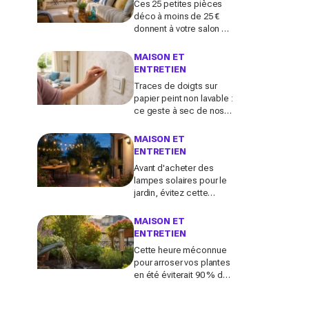
Ces 25 petites pièces
déco à moins de 25 €
donnent à votre salon un
vrai air de maison de
vacances avant l’été
MAISON ET
2026
ENTRETIEN
Traces de doigts sur
papier peint non lavable :
ce geste à sec de nos
grands-mères qui
nettoie tout sans jamais
MAISON ET
décoller le lé
ENTRETIEN
Avant d'acheter des
lampes solaires pour le
jardin, évitez cette
erreur : ces modèles
testés transforment vos
MAISON ET
soirées
ENTRETIEN
Cette heure méconnue
pour arroser vos plantes
en été éviterait 90 % de
pertes d'eau (et vous
sauve balcon et