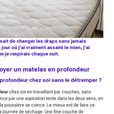
fisait de changer les draps sans jamais
our où j’ai vraiment assaini le mien, j’ai
e je respirais chaque nuit.
toyer un matelas en profondeur
rofondeur chez soi sans le détremper ?
deur
chez soi en travaillant par couches, sans
ce par une aspiration lente dans les deux sens, en
 la poussière se coince. Le mieux est de faire ce
la journée de séchage. Une fine couche de