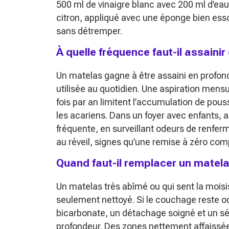
500 ml de vinaigre blanc avec 200 ml d’eau 
citron, appliqué avec une éponge bien esso
sans détremper.
À quelle fréquence faut-il assaini
Un matelas gagne à être assaini en profon
utilisée au quotidien. Une aspiration mens
fois par an limitent l’accumulation de pous
les acariens. Dans un foyer avec enfants, a
fréquente, en surveillant odeurs de renfe
au réveil, signes qu’une remise à zéro com
Quand faut-il remplacer un matelas
Un matelas très abîmé ou qui sent la mois
seulement nettoyé. Si le couchage reste o
bicarbonate, un détachage soigné et un séc
profondeur. Des zones nettement affaissées