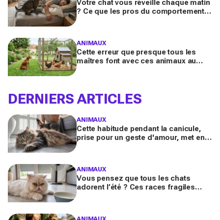
Votre chat vous réveille chaque matin
? Ce que les pros du comportement
félin y voient n’a presque jamais rien
d’anodin
ANIMAUX
Cette erreur que presque tous les
maîtres font avec ces animaux au
jardin finit bien plus souvent en drame
qu’ils ne l’imaginent
DERNIERS ARTICLES
ANIMAUX
Cette habitude pendant la canicule,
prise pour un geste d'amour, met en
danger les chats à poils longs selon
les vétérinaires
ANIMAUX
Vous pensez que tous les chats
adorent l’été ? Ces races fragiles
risquent le coup de chaleur fatal sans
ces gestes simples
ANIMAUX