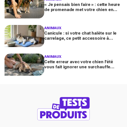
« Je pensais bien faire » : cette heure
de promenade met votre chien en
danger l’été (et la plupart des maîtres
l’ignorent)
ANIMAUX
Canicule : si votre chat halète sur le
carrelage, ce petit accessoire à
moins de 10 € peut transformer son
coin sieste tout l’été
ANIMAUX
Cette erreur avec votre chien l'été
vous fait ignorer une surchauffe
cachée qui peut devenir mortelle en
quelques minutes