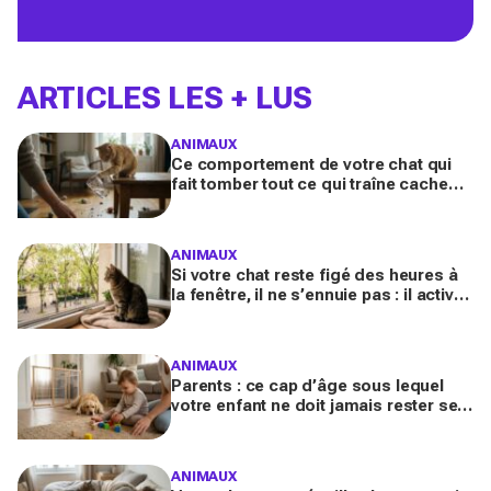
ARTICLES LES + LUS
ANIMAUX
Ce comportement de votre chat qui
fait tomber tout ce qui traîne cache
souvent un malaise que vous ne
devez plus ignorer
ANIMAUX
Si votre chat reste figé des heures à
la fenêtre, il ne s’ennuie pas : il active
en secret une faculté mentale que
vous ignorez
ANIMAUX
Parents : ce cap d’âge sous lequel
votre enfant ne doit jamais rester seul
avec le chien, même pour fermer la
porte
ANIMAUX