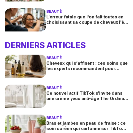
booster votre sillage
BEAUTÉ
L'erreur fatale que l'on fait toutes en
choisissant sa coupe de cheveux l'été
quand on porte des lunettes
DERNIERS ARTICLES
BEAUTÉ
Cheveux qui s’affinent : ces soins que
les experts recommandent pour
retrouver de la densité plus vite que
prévu
BEAUTÉ
Ce nouvel actif TikTok s’invite dans
une crème yeux anti-âge The Ordinary
à moins de 10 € : faut-il vraiment se
ruer dessus ?
BEAUTÉ
Bras et jambes en peau de fraise : ce
soin coréen qui cartonne sur TikTok