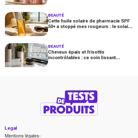
promet de lisser la peau, mais pas
pour tous
BEAUTÉ
Cette huile solaire de pharmacie SPF
50+ a stoppé mes rougeurs : le solaire
satiné non gras que les peaux claires
s’arrachent
BEAUTÉ
Cheveux épais et frisottis
incontrôlables : ce soin lissant
promet 3 jours glossy, encensé par
les avis sur Beauté Test
Legal
Mentions légales