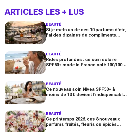
ARTICLES LES + LUS
BEAUTÉ
Si je mets un de ces 10 parfums d'été,
j'ai des dizaines de compliments
toute la journée
BEAUTÉ
Rides profondes : ce soin solaire
SPF50+ made in France noté 100/100
sur Yuka promet de freiner leur
apparition
BEAUTÉ
Ce nouveau soin Nivea SPF50+ à
moins de 13 € devient l’indispensable
des peaux sensibles pour éviter les
dégâts du soleil
BEAUTÉ
Ce printemps 2026, ces 8 nouveaux
parfums fruités, fleuris ou épicés
signés Lancôme et Guerlain vont