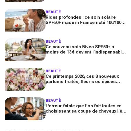
BEAUTÉ
Rides profondes : ce soin solaire
SPF50+ made in France noté 100/100
sur Yuka promet de freiner leur
apparition
BEAUTÉ
Ce nouveau soin Nivea SPF50+ à
moins de 13 € devient l’indispensable
des peaux sensibles pour éviter les
dégâts du soleil
BEAUTÉ
Ce printemps 2026, ces 8 nouveaux
parfums fruités, fleuris ou épicés
signés Lancôme et Guerlain vont
booster votre sillage
BEAUTÉ
L'erreur fatale que l'on fait toutes en
choisissant sa coupe de cheveux l'été
quand on porte des lunettes