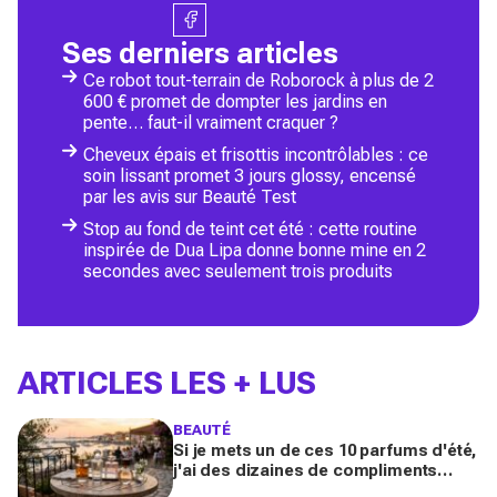
Ses derniers articles
Ce robot tout-terrain de Roborock à plus de 2
600 € promet de dompter les jardins en
pente… faut-il vraiment craquer ?
Cheveux épais et frisottis incontrôlables : ce
soin lissant promet 3 jours glossy, encensé
par les avis sur Beauté Test
Stop au fond de teint cet été : cette routine
inspirée de Dua Lipa donne bonne mine en 2
secondes avec seulement trois produits
ARTICLES LES + LUS
BEAUTÉ
Si je mets un de ces 10 parfums d'été,
j'ai des dizaines de compliments
toute la journée