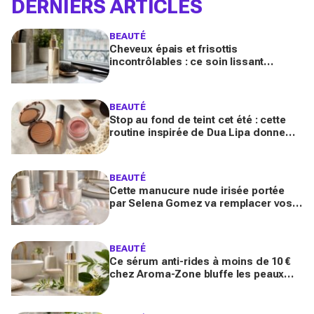
DERNIERS ARTICLES
BEAUTÉ
Cheveux épais et frisottis
incontrôlables : ce soin lissant
promet 3 jours glossy, encensé par
les avis sur Beauté Test
BEAUTÉ
Stop au fond de teint cet été : cette
routine inspirée de Dua Lipa donne
bonne mine en 2 secondes avec
seulement trois produits
BEAUTÉ
Cette manucure nude irisée portée
par Selena Gomez va remplacer vos
vernis d'été (et vous ne la quitterez
plus de l'année)
BEAUTÉ
Ce sérum anti-rides à moins de 10 €
chez Aroma-Zone bluffe les peaux
matures avec un effet botox-like venu
de ce végétal