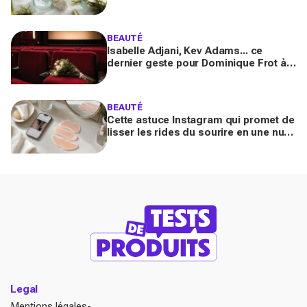
peau et les cheveux, mais ne
choisissez pas n’importe lequel
BEAUTÉ
Isabelle Adjani, Kev Adams... ce
dernier geste pour Dominique Frot à
68 ans bouleverse le cinéma et laisse
les fans sous le choc
BEAUTÉ
Cette astuce Instagram qui promet de
lisser les rides du sourire en une nuit
inquiète les experts : faut-il vraiment
l’essayer ?
Legal
Mentions légales