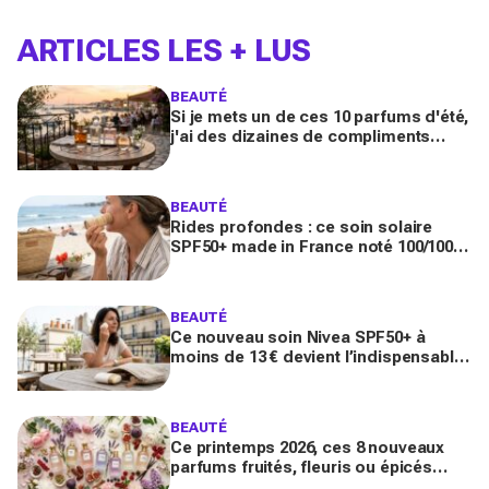
ARTICLES LES + LUS
BEAUTÉ
Si je mets un de ces 10 parfums d'été,
j'ai des dizaines de compliments
toute la journée
BEAUTÉ
Rides profondes : ce soin solaire
SPF50+ made in France noté 100/100
sur Yuka promet de freiner leur
apparition
BEAUTÉ
Ce nouveau soin Nivea SPF50+ à
moins de 13 € devient l’indispensable
des peaux sensibles pour éviter les
dégâts du soleil
BEAUTÉ
Ce printemps 2026, ces 8 nouveaux
parfums fruités, fleuris ou épicés
signés Lancôme et Guerlain vont