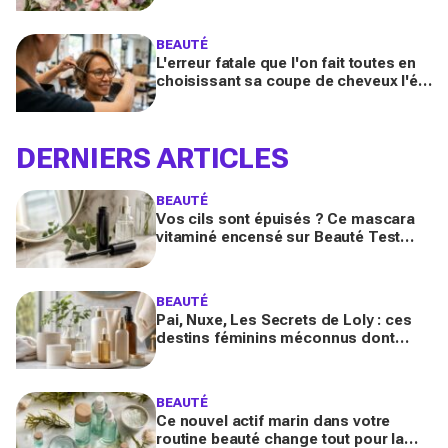
booster votre sillage
BEAUTÉ
L'erreur fatale que l'on fait toutes en
choisissant sa coupe de cheveux l'été
quand on porte des lunettes
DERNIERS ARTICLES
BEAUTÉ
Vos cils sont épuisés ? Ce mascara
vitaminé encensé sur Beauté Test
promet volume maxi et pousse
accélérée sans les fragiliser
BEAUTÉ
Pai, Nuxe, Les Secrets de Loly : ces
destins féminins méconnus dont
personne ne parle derrière vos
produits préférés du quotidien
BEAUTÉ
Ce nouvel actif marin dans votre
routine beauté change tout pour la