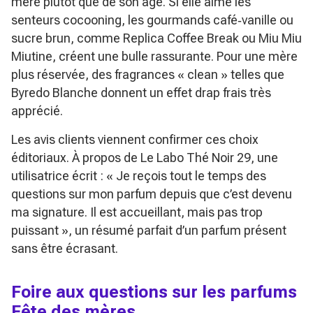
mère plutôt que de son âge. Si elle aime les
senteurs cocooning, les gourmands café‑vanille ou
sucre brun, comme
Replica Coffee Break
ou
Miu Miu
Miutine
, créent une bulle rassurante. Pour une mère
plus réservée, des fragrances « clean » telles que
Byredo Blanche
donnent un effet drap frais très
apprécié.
Les avis clients viennent confirmer ces choix
éditoriaux. À propos de
Le Labo Thé Noir 29
, une
utilisatrice écrit :
« Je reçois tout le temps des
questions sur mon parfum depuis que c’est devenu
ma signature. Il est accueillant, mais pas trop
puissant »
, un résumé parfait d’un parfum présent
sans être écrasant.
Foire aux questions sur les parfums
Fête des mères