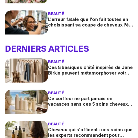
booster votre sillage
BEAUTÉ
L'erreur fatale que l'on fait toutes en
choisissant sa coupe de cheveux l'été
quand on porte des lunettes
DERNIERS ARTICLES
BEAUTÉ
Ces 8 basiques d’été inspirés de Jane
Birkin peuvent métamorphoser votre
garde-robe 2026 (sans tout racheter
inutilement)
BEAUTÉ
Ce coiffeur ne part jamais en
vacances sans ces 5 soins cheveux :
la routine minimaliste qui évite l'effet
paille au retour
BEAUTÉ
Cheveux qui s’affinent : ces soins que
les experts recommandent pour