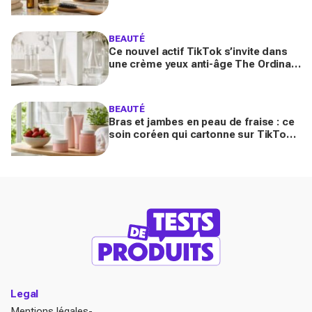
retrouver de la densité plus vite que
prévu
BEAUTÉ
Ce nouvel actif TikTok s’invite dans
une crème yeux anti-âge The Ordinary
à moins de 10 € : faut-il vraiment se
ruer dessus ?
BEAUTÉ
Bras et jambes en peau de fraise : ce
soin coréen qui cartonne sur TikTok
promet de lisser la peau, mais pas
pour tous
Legal
Mentions légales