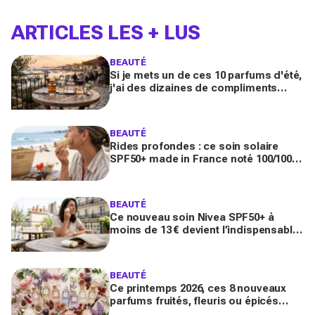
ARTICLES LES + LUS
BEAUTÉ
Si je mets un de ces 10 parfums d'été,
j'ai des dizaines de compliments
toute la journée
BEAUTÉ
Rides profondes : ce soin solaire
SPF50+ made in France noté 100/100
sur Yuka promet de freiner leur
apparition
BEAUTÉ
Ce nouveau soin Nivea SPF50+ à
moins de 13 € devient l’indispensable
des peaux sensibles pour éviter les
dégâts du soleil
BEAUTÉ
Ce printemps 2026, ces 8 nouveaux
parfums fruités, fleuris ou épicés
signés Lancôme et Guerlain vont