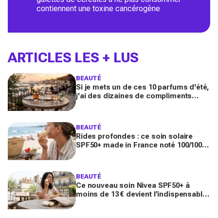
contiennent une toxine cancérogène
ARTICLES LES + LUS
BEAUTÉ
Si je mets un de ces 10 parfums d'été,
j'ai des dizaines de compliments
toute la journée
BEAUTÉ
Rides profondes : ce soin solaire
SPF50+ made in France noté 100/100
sur Yuka promet de freiner leur
apparition
BEAUTÉ
Ce nouveau soin Nivea SPF50+ à
moins de 13 € devient l’indispensable
des peaux sensibles pour éviter les
dégâts du soleil