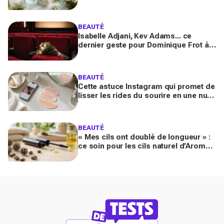
peau et les cheveux, mais ne
choisissez pas n’importe lequel
BEAUTÉ
Isabelle Adjani, Kev Adams... ce
dernier geste pour Dominique Frot à
68 ans bouleverse le cinéma et laisse
les fans sous le choc
BEAUTÉ
Cette astuce Instagram qui promet de
lisser les rides du sourire en une nuit
inquiète les experts : faut-il vraiment
l’essayer ?
BEAUTÉ
« Mes cils ont doublé de longueur » :
ce soin pour les cils naturel d’Aroma-
Zone transforme le regard en
quelques semaines