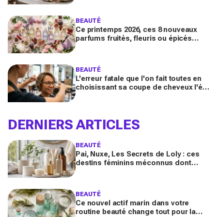
dégâts du soleil
BEAUTÉ
Ce printemps 2026, ces 8 nouveaux
parfums fruités, fleuris ou épicés
signés Lancôme et Guerlain vont
booster votre sillage
BEAUTÉ
L'erreur fatale que l'on fait toutes en
choisissant sa coupe de cheveux l'été
quand on porte des lunettes
DERNIERS ARTICLES
BEAUTÉ
Pai, Nuxe, Les Secrets de Loly : ces
destins féminins méconnus dont
personne ne parle derrière vos
produits préférés du quotidien
BEAUTÉ
Ce nouvel actif marin dans votre
routine beauté change tout pour la