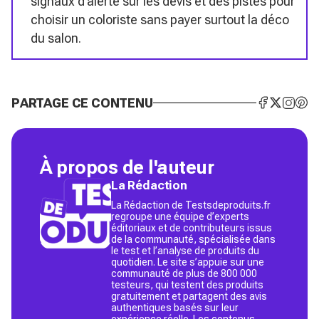
signaux d’alerte sur les devis et des pistes pour
choisir un coloriste sans payer surtout la déco
du salon.
PARTAGE CE CONTENU
À propos de l'auteur
La Rédaction
La Rédaction de Testsdeproduits.fr
regroupe une équipe d’experts
éditoriaux et de contributeurs issus
de la communauté, spécialisée dans
le test et l’analyse de produits du
quotidien. Le site s’appuie sur une
communauté de plus de 800 000
testeurs, qui testent des produits
gratuitement et partagent des avis
authentiques basés sur leur
expérience réelle. Les contenus