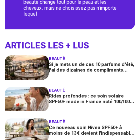
beauté change tout pour la peau et les
cheveux, mais ne choisissez pas n’importe
lequel
ARTICLES LES + LUS
BEAUTÉ
Si je mets un de ces 10 parfums d'été,
j'ai des dizaines de compliments
toute la journée
BEAUTÉ
Rides profondes : ce soin solaire
SPF50+ made in France noté 100/100
sur Yuka promet de freiner leur
apparition
BEAUTÉ
Ce nouveau soin Nivea SPF50+ à
moins de 13 € devient l’indispensable
des peaux sensibles pour éviter les