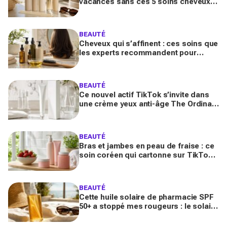
vacances sans ces 5 soins cheveux :
la routine minimaliste qui évite l'effet
paille au retour
BEAUTÉ
Cheveux qui s’affinent : ces soins que
les experts recommandent pour
retrouver de la densité plus vite que
prévu
BEAUTÉ
Ce nouvel actif TikTok s’invite dans
une crème yeux anti-âge The Ordinary
à moins de 10 € : faut-il vraiment se
ruer dessus ?
BEAUTÉ
Bras et jambes en peau de fraise : ce
soin coréen qui cartonne sur TikTok
promet de lisser la peau, mais pas
pour tous
BEAUTÉ
Cette huile solaire de pharmacie SPF
50+ a stoppé mes rougeurs : le solaire
satiné non gras que les peaux claires
s’arrachent