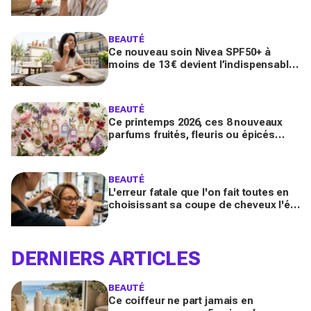
sur Yuka promet de freiner leur
apparition
BEAUTÉ
Ce nouveau soin Nivea SPF50+ à
moins de 13 € devient l’indispensable
des peaux sensibles pour éviter les
dégâts du soleil
BEAUTÉ
Ce printemps 2026, ces 8 nouveaux
parfums fruités, fleuris ou épicés
signés Lancôme et Guerlain vont
booster votre sillage
BEAUTÉ
L'erreur fatale que l'on fait toutes en
choisissant sa coupe de cheveux l'été
quand on porte des lunettes
DERNIERS ARTICLES
BEAUTÉ
Ce coiffeur ne part jamais en