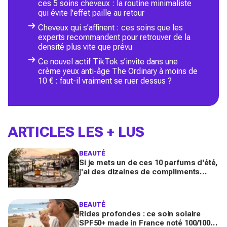
ces 5 soins cheveux : la routine minimaliste
qui évite l'effet paille au retour
Cheveux qui s’affinent : ces soins que les
experts recommandent pour retrouver de la
densité plus vite que prévu
Ce nouvel actif TikTok s’invite dans une
crème yeux anti-âge The Ordinary à moins de
10 € : faut-il vraiment se ruer dessus ?
ARTICLES LES + LUS
BEAUTÉ
Si je mets un de ces 10 parfums d'été,
j'ai des dizaines de compliments
toute la journée
BEAUTÉ
Rides profondes : ce soin solaire
SPF50+ made in France noté 100/100