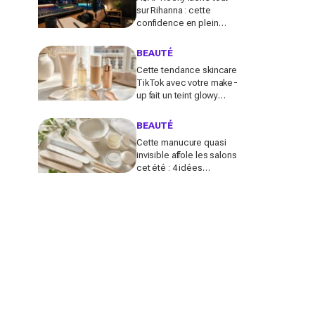
sur Rihanna : cette
confidence en plein
podcast relance enfin
ce projet attendu par la
BEAUTÉ
Navy depuis 10 ans
Cette tendance skincare
TikTok avec votre make-
up fait un teint glowy
bluffant (mais attention à
cette erreur avec votre
BEAUTÉ
SPF)
Cette manucure quasi
invisible affole les salons
cet été : 4 idées
inspirées des stars pour
des ongles brillants sans
vernis