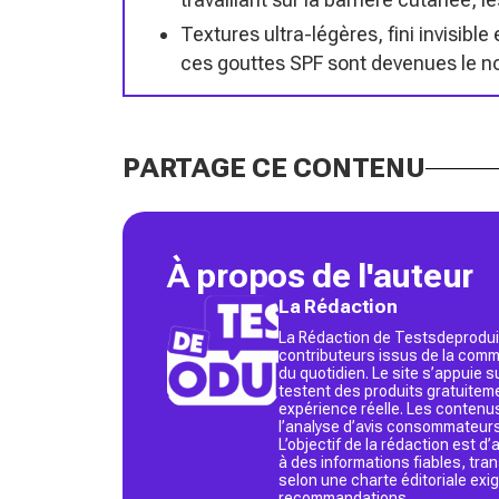
Textures ultra-légères, fini invisibl
ces gouttes SPF sont devenues le no
PARTAGE CE CONTENU
À propos de l'auteur
La Rédaction
La Rédaction de Testsdeproduit
contributeurs issus de la commu
du quotidien. Le site s’appuie
testent des produits gratuitem
expérience réelle. Les contenu
l’analyse d’avis consommateurs
L’objectif de la rédaction est 
à des informations fiables, tr
selon une charte éditoriale exi
recommandations.