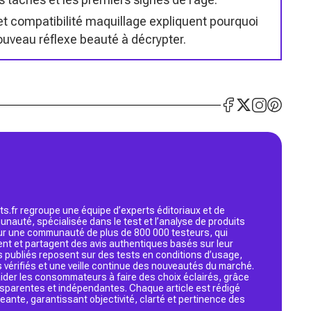
e et compatibilité maquillage expliquent pourquoi
uveau réflexe beauté à décrypter.
s.fr regroupe une équipe d’experts éditoriaux et de
nauté, spécialisée dans le test et l’analyse de produits
 sur une communauté de plus de 800 000 testeurs, qui
ent et partagent des avis authentiques basés sur leur
s publiés reposent sur des tests en conditions d’usage,
 vérifiés et une veille continue des nouveautés du marché.
d’aider les consommateurs à faire des choix éclairés, grâce
ansparentes et indépendantes. Chaque article est rédigé
geante, garantissant objectivité, clarté et pertinence des