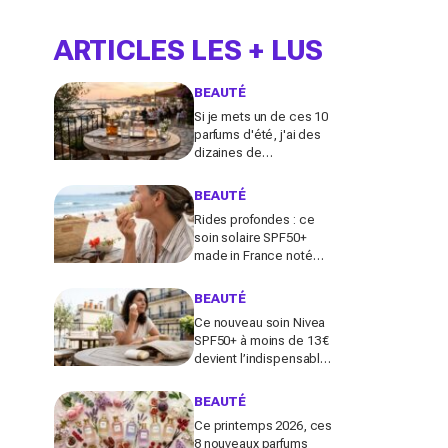
ARTICLES LES + LUS
BEAUTÉ
Si je mets un de ces 10
parfums d'été, j'ai des
dizaines de
compliments toute la
journée
BEAUTÉ
Rides profondes : ce
soin solaire SPF50+
made in France noté
100/100 sur Yuka promet
de freiner leur apparition
BEAUTÉ
Ce nouveau soin Nivea
SPF50+ à moins de 13 €
devient l’indispensable
des peaux sensibles
pour éviter les dégâts du
BEAUTÉ
soleil
Ce printemps 2026, ces
8 nouveaux parfums