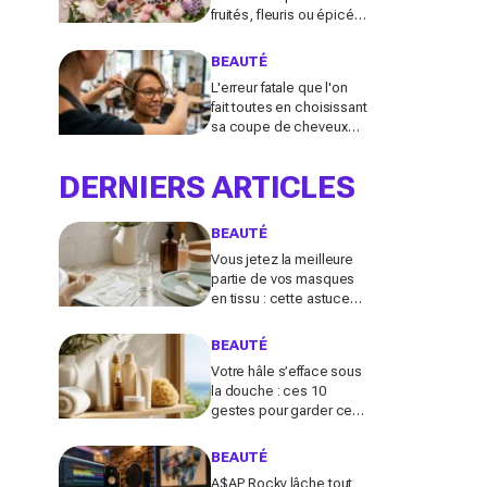
fruités, fleuris ou épicés
signés Lancôme et
Guerlain vont booster
BEAUTÉ
votre sillage
L'erreur fatale que l'on
fait toutes en choisissant
sa coupe de cheveux
l'été quand on porte des
lunettes
DERNIERS ARTICLES
BEAUTÉ
Vous jetez la meilleure
partie de vos masques
en tissu : cette astuce
détournée transforme ce
reste de soin en vrai
BEAUTÉ
booster beauté
Votre hâle s’efface sous
la douche : ces 10
gestes pour garder ce
teint d’été longtemps
sans abîmer votre peau
BEAUTÉ
fragile
A$AP Rocky lâche tout