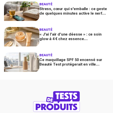
BEAUTÉ
Stress, cœur qui s'emballe : ce geste
de quelques minutes active le nerf
vague et calme le système nerveux
d'une façon bluffante
BEAUTÉ
« J’ai l’air d’une déesse » : ce soin
glow à 4 € chez essence
métamorphose la peau en quelques
secondes, et il part déjà vite
BEAUTÉ
Ce maquillage SPF 50 encensé sur
Beauté Test protégerait en ville
comme un vrai solaire : faut-il encore
mettre une crème dessous?