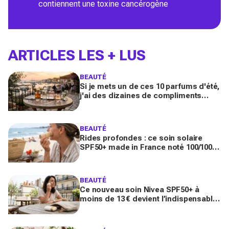
contiennent une toxine cancérogène
ARTICLES LES + LUS
BEAUTÉ
Si je mets un de ces 10 parfums d'été,
j'ai des dizaines de compliments
toute la journée
BEAUTÉ
Rides profondes : ce soin solaire
SPF50+ made in France noté 100/100
sur Yuka promet de freiner leur
apparition
BEAUTÉ
Ce nouveau soin Nivea SPF50+ à
moins de 13 € devient l’indispensable
des peaux sensibles pour éviter les
dégâts du soleil