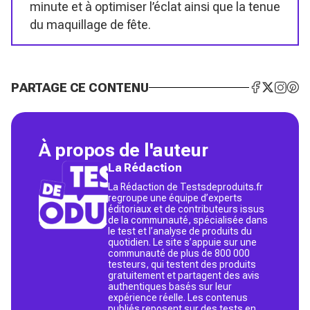
minute et à optimiser l’éclat ainsi que la tenue
du maquillage de fête.
PARTAGE CE CONTENU
À propos de l'auteur
La Rédaction
La Rédaction de Testsdeproduits.fr
regroupe une équipe d’experts
éditoriaux et de contributeurs issus
de la communauté, spécialisée dans
le test et l’analyse de produits du
quotidien. Le site s’appuie sur une
communauté de plus de 800 000
testeurs, qui testent des produits
gratuitement et partagent des avis
authentiques basés sur leur
expérience réelle. Les contenus
publiés reposent sur des tests en