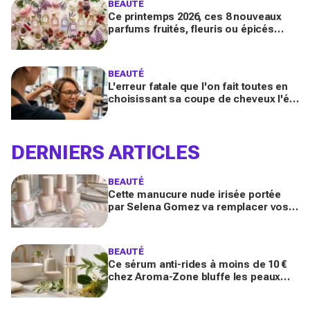
BEAUTÉ
Ce printemps 2026, ces 8 nouveaux
parfums fruités, fleuris ou épicés
signés Lancôme et Guerlain vont
booster votre sillage
BEAUTÉ
L'erreur fatale que l'on fait toutes en
choisissant sa coupe de cheveux l'été
quand on porte des lunettes
DERNIERS ARTICLES
BEAUTÉ
Cette manucure nude irisée portée
par Selena Gomez va remplacer vos
vernis d'été (et vous ne la quitterez
plus de l'année)
BEAUTÉ
Ce sérum anti-rides à moins de 10 €
chez Aroma-Zone bluffe les peaux
matures avec un effet botox-like venu
de ce végétal