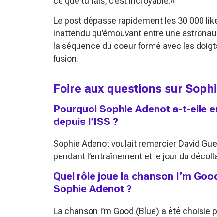
ce que tu fais, c’est incroyable.
«
Le post dépasse rapidement les 30 000 li
inattendu qu’émouvant entre une astronaut
la séquence du coeur formé avec les doigt
fusion.
Foire aux questions sur Soph
Pourquoi Sophie Adenot a-t-elle 
depuis l’ISS ?
Sophie Adenot voulait remercier David Gu
pendant l’entraînement et le jour du décoll
Quel rôle joue la chanson I’m Good
Sophie Adenot ?
La chanson
I’m Good (Blue)
a été choisie p