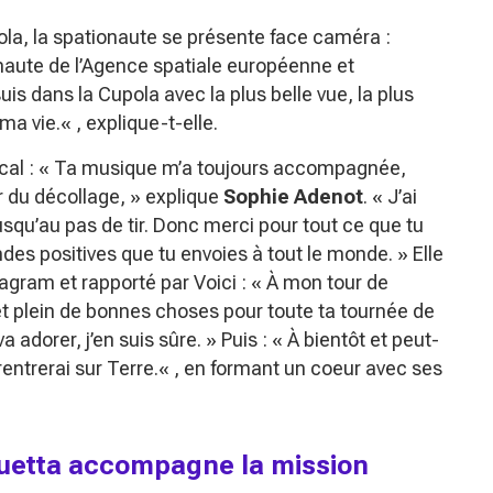
la, la spationaute se présente face caméra :
onaute de l’Agence spatiale européenne et
 suis dans la Cupola avec la plus belle vue, la plus
 ma vie.
« , explique-t-elle.
cal : «
Ta musique m’a toujours accompagnée,
r du décollage,
» explique
Sophie Adenot
. «
J’ai
jusqu’au pas de tir. Donc merci pour tout ce que tu
ndes positives que tu envoies à tout le monde.
» Elle
agram et rapporté par Voici : «
À mon tour de
et plein de bonnes choses pour toute ta tournée de
a adorer, j’en suis sûre.
» Puis : «
À bientôt et peut-
entrerai sur Terre.
« , en formant un coeur avec ses
uetta accompagne la mission