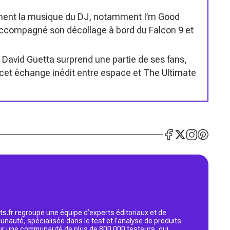
mment la musique du DJ, notamment I’m Good
a accompagné son décollage à bord du Falcon 9 et
David Guetta surprend une partie de ses fans,
à cet échange inédit entre espace et The Ultimate
s.fr regroupe une équipe d’experts éditoriaux et de
nauté, spécialisée dans le test et l’analyse de produits
 sur une communauté de plus de 800 000 testeurs, qui