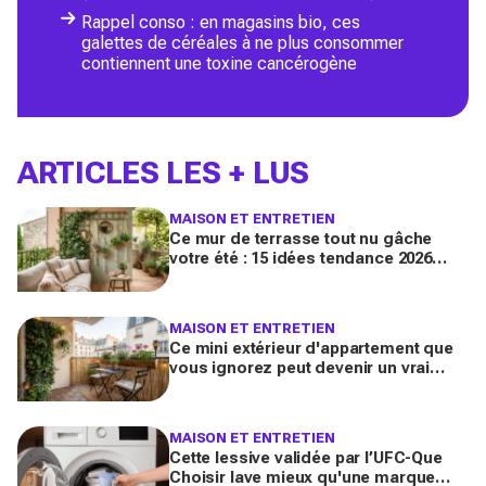
Rappel conso : en magasins bio, ces
galettes de céréales à ne plus consommer
contiennent une toxine cancérogène
ARTICLES LES + LUS
MAISON ET ENTRETIEN
Ce mur de terrasse tout nu gâche
votre été : 15 idées tendance 2026
pour en faire une véritable pièce à
vivre
MAISON ET ENTRETIEN
Ce mini extérieur d'appartement que
vous ignorez peut devenir un vrai
salon : 12 idées futées pour le
transformer dès ce week-end
MAISON ET ENTRETIEN
Cette lessive validée par l’UFC-Que
Choisir lave mieux qu'une marque