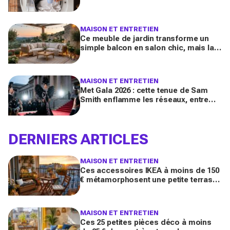
culte vendue partout, et coûte deux
fois moins cher par lavage
MAISON ET ENTRETIEN
Ce meuble de jardin transforme un
simple balcon en salon chic, mais la
plupart des Français le choisissent à
côté de la plaque
MAISON ET ENTRETIEN
Met Gala 2026 : cette tenue de Sam
Smith enflamme les réseaux, entre
chef-d’œuvre de mode queer et
polémique inattendue
DERNIERS ARTICLES
MAISON ET ENTRETIEN
Ces accessoires IKEA à moins de 150
€ métamorphosent une petite terrasse
en vrai salon d’été stylé chez vous
(qu’on oublie souvent)
MAISON ET ENTRETIEN
Ces 25 petites pièces déco à moins