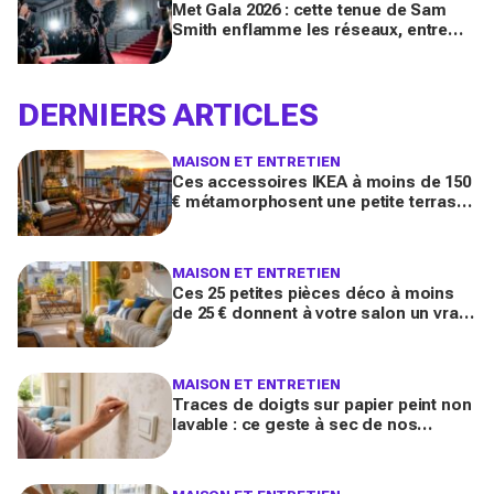
Met Gala 2026 : cette tenue de Sam
Smith enflamme les réseaux, entre
chef-d’œuvre de mode queer et
polémique inattendue
DERNIERS ARTICLES
MAISON ET ENTRETIEN
Ces accessoires IKEA à moins de 150
€ métamorphosent une petite terrasse
en vrai salon d’été stylé chez vous
(qu’on oublie souvent)
MAISON ET ENTRETIEN
Ces 25 petites pièces déco à moins
de 25 € donnent à votre salon un vrai
air de maison de vacances avant l’été
2026
MAISON ET ENTRETIEN
Traces de doigts sur papier peint non
lavable : ce geste à sec de nos
grands-mères qui nettoie tout sans
jamais décoller le lé