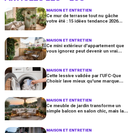
MAISON ET ENTRETIEN
Ce mur de terrasse tout nu gâche
votre été : 15 idées tendance 2026
pour en faire une véritable pièce à
vivre
MAISON ET ENTRETIEN
Ce mini extérieur d'appartement que
vous ignorez peut devenir un vrai
salon : 12 idées futées pour le
transformer dès ce week-end
MAISON ET ENTRETIEN
Cette lessive validée par l’UFC-Que
Choisir lave mieux qu'une marque
culte vendue partout, et coûte deux
fois moins cher par lavage
MAISON ET ENTRETIEN
Ce meuble de jardin transforme un
simple balcon en salon chic, mais la
plupart des Français le choisissent à
côté de la plaque
MAISON ET ENTRETIEN