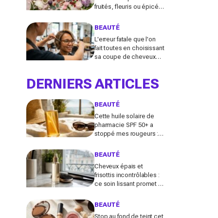
fruités, fleuris ou épicés
signés Lancôme et
Guerlain vont booster
BEAUTÉ
votre sillage
L'erreur fatale que l'on
fait toutes en choisissant
sa coupe de cheveux
l'été quand on porte des
lunettes
DERNIERS ARTICLES
BEAUTÉ
Cette huile solaire de
pharmacie SPF 50+ a
stoppé mes rougeurs :
le solaire satiné non gras
que les peaux claires
BEAUTÉ
s’arrachent
Cheveux épais et
frisottis incontrôlables :
ce soin lissant promet 3
jours glossy, encensé
par les avis sur Beauté
BEAUTÉ
Test
Stop au fond de teint cet