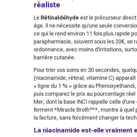
réaliste
Le
Rétinaldéhyde
est le précurseur direct
âge. Il ne nécessite qu’une seule conversi
ce qui le rend environ 11 fois plus rapide p
parapharmacie, souvent sous les 20€, se ra
ordonnance, avec moins d’irritations, surt
barrière cutanée.
Pour trier vos soins en 30 secondes, quelque
(niacinamide, rétinal, vitamine C) apparaît
« ligne du 1 % » grâce au Phenoxyethanol, v
puis comparez le prix au pourcentage réel d
Mer
, dont la base INCI rappelle celle d’un
ferment *Miracle Broth™*, montre à quel po
la facture, sans forcément changer la tech
La niacinamide est-elle vraiment e