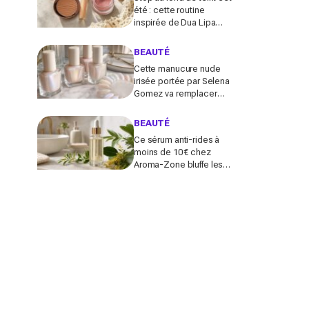
été : cette routine
inspirée de Dua Lipa
donne bonne mine en 2
secondes avec
BEAUTÉ
seulement trois produits
Cette manucure nude
irisée portée par Selena
Gomez va remplacer
vos vernis d'été (et vous
ne la quitterez plus de
BEAUTÉ
l'année)
Ce sérum anti-rides à
moins de 10 € chez
Aroma-Zone bluffe les
peaux matures avec un
effet botox-like venu de
ce végétal