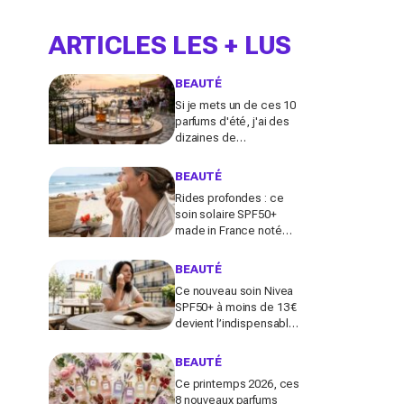
ARTICLES LES + LUS
BEAUTÉ
Si je mets un de ces 10
parfums d'été, j'ai des
dizaines de
compliments toute la
journée
BEAUTÉ
Rides profondes : ce
soin solaire SPF50+
made in France noté
100/100 sur Yuka promet
de freiner leur apparition
BEAUTÉ
Ce nouveau soin Nivea
SPF50+ à moins de 13 €
devient l’indispensable
des peaux sensibles
pour éviter les dégâts du
BEAUTÉ
soleil
Ce printemps 2026, ces
8 nouveaux parfums