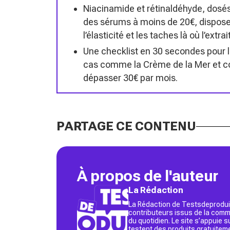
Niacinamide et rétinaldéhyde, dosé
des sérums à moins de 20€, disposen
l’élasticité et les taches là où l’ext
Une checklist en 30 secondes pour lir
cas comme la Crème de la Mer et con
dépasser 30€ par mois.
PARTAGE CE CONTENU
À propos de l'auteur
La Rédaction
La Rédaction de Testsdeproduit
contributeurs issus de la commu
du quotidien. Le site s’appuie
testent des produits gratuitem