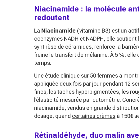
Niacinamide : la molécule ant
redoutent
La
Niacinamide
(vitamine B3) est un acti
coenzymes NADH et NADPH, elle soutient le
synthèse de céramides, renforce la barrièr
freine le transfert de mélanine. À 5 %, elle
temps.
Une étude clinique sur 50 femmes a mont
appliquée deux fois par jour pendant 12 sem
fines, les taches hyperpigmentées, les rou
l’élasticité mesurée par cutométrie. Con
niacinamide, vendus en grande distributio
dosage, quand
certaines crèmes
à 150€ se
Rétinaldéhyde, duo malin ave