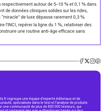
s respectivement autour de 5–10 % et 0,1 % dans
t de données cliniques solides sur les rides,
rait “miracle” de luxe dépasse rarement 0,3 %.
e l’INCI, repérer la ligne du 1 %, relativiser des
struire une routine anti-âge efficace sans
s.fr regroupe une équipe d’experts éditoriaux et de
nauté, spécialisée dans le test et l’analyse de produits
 sur une communauté de plus de 800 000 testeurs, qui
ent et partagent des avis authentiques basés sur leur