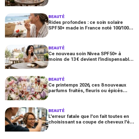
toute la journée
BEAUTÉ
Rides profondes : ce soin solaire
SPF50+ made in France noté 100/100
sur Yuka promet de freiner leur
apparition
BEAUTÉ
Ce nouveau soin Nivea SPF50+ à
moins de 13 € devient l’indispensable
des peaux sensibles pour éviter les
dégâts du soleil
BEAUTÉ
Ce printemps 2026, ces 8 nouveaux
parfums fruités, fleuris ou épicés
signés Lancôme et Guerlain vont
booster votre sillage
BEAUTÉ
L'erreur fatale que l'on fait toutes en
choisissant sa coupe de cheveux l'été
quand on porte des lunettes