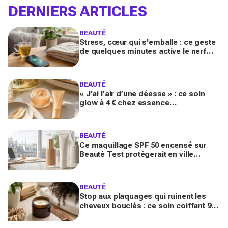
DERNIERS ARTICLES
BEAUTÉ
Stress, cœur qui s'emballe : ce geste
de quelques minutes active le nerf
vague et calme le système nerveux
d'une façon bluffante
BEAUTÉ
« J’ai l’air d’une déesse » : ce soin
glow à 4 € chez essence
métamorphose la peau en quelques
secondes, et il part déjà vite
BEAUTÉ
Ce maquillage SPF 50 encensé sur
Beauté Test protégerait en ville
comme un vrai solaire : faut-il encore
mettre une crème dessous?
BEAUTÉ
Stop aux plaquages qui ruinent les
cheveux bouclés : ce soin coiffant 98
% naturel Les Secrets de Loly fait la
différence