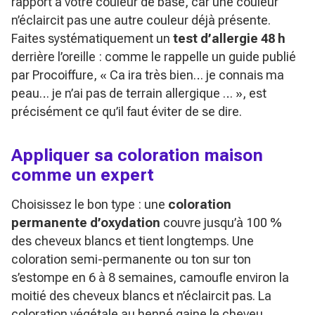
rapport à votre couleur de base, car une couleur
n’éclaircit pas une autre couleur déjà présente.
Faites systématiquement un
test d’allergie 48 h
derrière l’oreille : comme le rappelle un guide publié
par Procoiffure,
« Ca ira très bien… je connais ma
peau… je n’ai pas de terrain allergique … »
, est
précisément ce qu’il faut éviter de se dire.
Appliquer sa coloration maison
comme un expert
Choisissez le bon type : une
coloration
permanente d’oxydation
couvre jusqu’à 100 %
des cheveux blancs et tient longtemps. Une
coloration semi-permanente ou ton sur ton
s’estompe en 6 à 8 semaines, camoufle environ la
moitié des cheveux blancs et n’éclaircit pas. La
coloration végétale au henné gaine le cheveu,