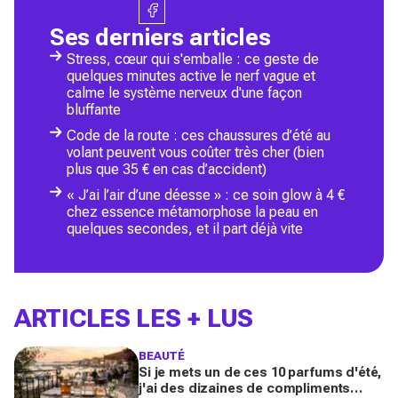
Ses derniers articles
Stress, cœur qui s'emballe : ce geste de
quelques minutes active le nerf vague et
calme le système nerveux d'une façon
bluffante
Code de la route : ces chaussures d’été au
volant peuvent vous coûter très cher (bien
plus que 35 € en cas d’accident)
« J’ai l’air d’une déesse » : ce soin glow à 4 €
chez essence métamorphose la peau en
quelques secondes, et il part déjà vite
ARTICLES LES + LUS
BEAUTÉ
Si je mets un de ces 10 parfums d'été,
j'ai des dizaines de compliments