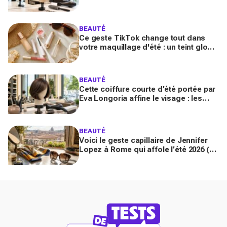
cheveux fins en quelques gestes (et
les coiffeurs n’en reviennent pas)
BEAUTÉ
Ce geste TikTok change tout dans
votre maquillage d'été : un teint glowy
qui tient même sous 30 °C (sans effet
plâtre)
BEAUTÉ
Cette coiffure courte d’été portée par
Eva Longoria affine le visage : les
coiffeurs préviennent, vous allez la
réclamer en 2026
BEAUTÉ
Voici le geste capillaire de Jennifer
Lopez à Rome qui affole l’été 2026 (et
que vous n’avez sans doute pas
encore essayé)