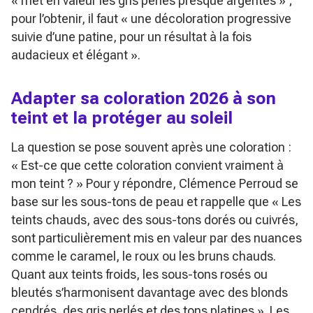
« met en valeur les gris perlés presque argentés »
;
pour l’obtenir, il faut
« une décoloration progressive
suivie d’une patine, pour un résultat à la fois
audacieux et élégant »
.
Adapter sa coloration 2026 à son
teint et la protéger au soleil
La question se pose souvent après une coloration :
« Est-ce que cette coloration convient vraiment à
mon teint ? »
Pour y répondre, Clémence Perroud se
base sur les sous-tons de peau et rappelle que
« Les
teints chauds, avec des sous-tons dorés ou cuivrés,
sont particulièrement mis en valeur par des nuances
comme le caramel, le roux ou les bruns chauds.
Quant aux teints froids, les sous-tons rosés ou
bleutés s’harmonisent davantage avec des blonds
cendrés, des gris perlés et des tons platines »
. Les