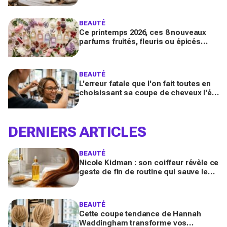
dégâts du soleil
BEAUTÉ
Ce printemps 2026, ces 8 nouveaux
parfums fruités, fleuris ou épicés
signés Lancôme et Guerlain vont
booster votre sillage
BEAUTÉ
L'erreur fatale que l'on fait toutes en
choisissant sa coupe de cheveux l'été
quand on porte des lunettes
DERNIERS ARTICLES
BEAUTÉ
Nicole Kidman : son coiffeur révèle ce
geste de fin de routine qui sauve les
longueurs (et que vous zappez
sûrement)
BEAUTÉ
Cette coupe tendance de Hannah
Waddingham transforme vos