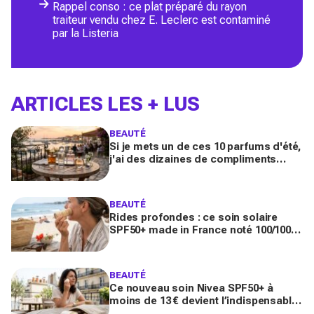
Rappel conso : ce plat préparé du rayon
traiteur vendu chez E. Leclerc est contaminé
par la Listeria
ARTICLES LES + LUS
BEAUTÉ
Si je mets un de ces 10 parfums d'été,
j'ai des dizaines de compliments
toute la journée
BEAUTÉ
Rides profondes : ce soin solaire
SPF50+ made in France noté 100/100
sur Yuka promet de freiner leur
apparition
BEAUTÉ
Ce nouveau soin Nivea SPF50+ à
moins de 13 € devient l’indispensable
des peaux sensibles pour éviter les