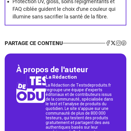
Protection UV, gloss, soins repigmentants et
FAQ ciblée guident le choix d’une couleur qui
illumine sans sacrifier la santé de la fibre.
PARTAGE CE CONTENU
À propos de l'auteur
La Rédaction
La Rédaction de Testsdeproduits.fr
regroupe une équipe d’experts
éditoriaux et de contributeurs issus
de la communauté, spécialisée dans
le test et l’analyse de produits du
quotidien. Le site s’appuie sur une
communauté de plus de 800 000
testeurs, qui testent des produits
gratuitement et partagent des avis
authentiques basés sur leur