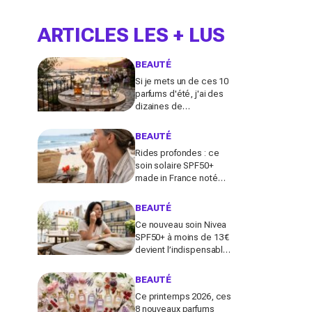
ARTICLES LES + LUS
BEAUTÉ
Si je mets un de ces 10
parfums d'été, j'ai des
dizaines de
compliments toute la
journée
BEAUTÉ
Rides profondes : ce
soin solaire SPF50+
made in France noté
100/100 sur Yuka promet
de freiner leur apparition
BEAUTÉ
Ce nouveau soin Nivea
SPF50+ à moins de 13 €
devient l’indispensable
des peaux sensibles
pour éviter les dégâts du
BEAUTÉ
soleil
Ce printemps 2026, ces
8 nouveaux parfums