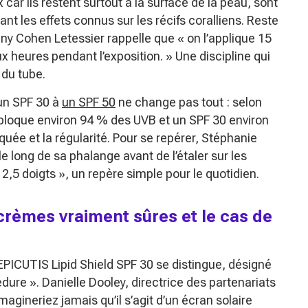
x car ils restent surtout à la surface de la peau, sont
nt les effets connus sur les récifs coralliens. Reste
Anny Cohen Letessier rappelle que
« on l’applique 15
ux heures pendant l’exposition. »
Une discipline qui
 du tube.
un SPF 30 à
un SPF 50
ne change pas tout : selon
 bloque environ 94 % des UVB et un SPF 30 environ
iquée et la régularité. Pour se repérer, Stéphanie
le long de sa phalange avant de l’étaler sur les
 2,5 doigts »
, un repère simple pour le quotidien.
rèmes vraiment sûres et le cas de
l’EPICUTIS Lipid Shield SPF 30 se distingue, désigné
édure »
. Danielle Dooley, directrice des partenariats
magineriez jamais qu’il s’agit d’un écran solaire