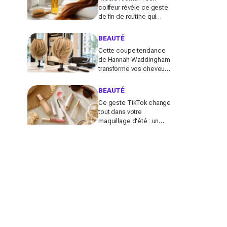
coiffeur révèle ce geste
de fin de routine qui
sauve les longueurs (et
que vous zappez
BEAUTÉ
sûrement)
Cette coupe tendance
de Hannah Waddingham
transforme vos cheveux
fins en quelques gestes
(et les coiffeurs n’en
BEAUTÉ
reviennent pas)
Ce geste TikTok change
tout dans votre
maquillage d'été : un
teint glowy qui tient
même sous 30 °C (sans
effet plâtre)