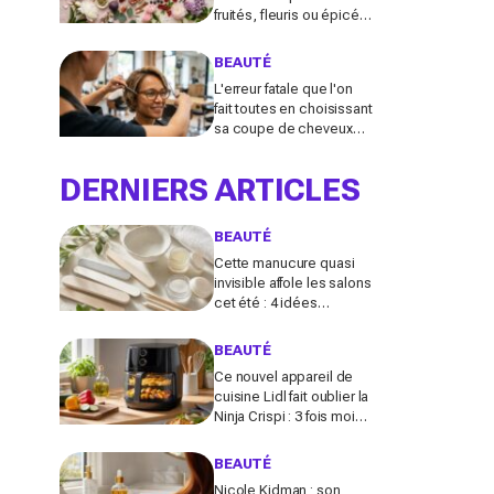
fruités, fleuris ou épicés
signés Lancôme et
Guerlain vont booster
BEAUTÉ
votre sillage
L'erreur fatale que l'on
fait toutes en choisissant
sa coupe de cheveux
l'été quand on porte des
lunettes
DERNIERS ARTICLES
BEAUTÉ
Cette manucure quasi
invisible affole les salons
cet été : 4 idées
inspirées des stars pour
des ongles brillants sans
BEAUTÉ
vernis
Ce nouvel appareil de
cuisine Lidl fait oublier la
Ninja Crispi : 3 fois moins
cher, et certains
regrettent déjà d’avoir
BEAUTÉ
attendu
Nicole Kidman : son