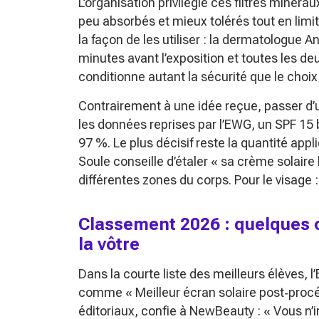
L’organisation privilégie ces filtres minérau
peu absorbés et mieux tolérés tout en limita
la façon de les utiliser : la dermatologue 
minutes avant l’exposition et toutes les de
conditionne autant la sécurité que le choix
Contrairement à une idée reçue, passer d’
les données reprises par l’EWG, un SPF 15
97 %. Le plus décisif reste la quantité appl
Soule conseille d’étaler
« sa crème solaire 
différentes zones du corps. Pour le visage :
Classement 2026 : quelques c
la vôtre
Dans la courte liste des meilleurs élèves, 
comme
« Meilleur écran solaire post‑proc
éditoriaux, confie à NewBeauty :
« Vous n’i