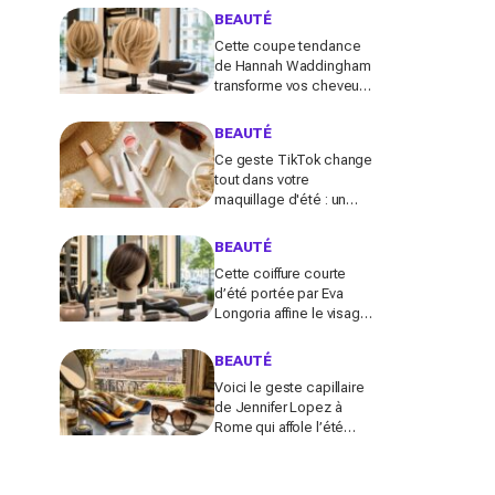
que vous zappez
BEAUTÉ
sûrement)
Cette coupe tendance
de Hannah Waddingham
transforme vos cheveux
fins en quelques gestes
(et les coiffeurs n’en
BEAUTÉ
reviennent pas)
Ce geste TikTok change
tout dans votre
maquillage d'été : un
teint glowy qui tient
même sous 30 °C (sans
BEAUTÉ
effet plâtre)
Cette coiffure courte
d’été portée par Eva
Longoria affine le visage
: les coiffeurs
préviennent, vous allez
BEAUTÉ
la réclamer en 2026
Voici le geste capillaire
de Jennifer Lopez à
Rome qui affole l’été
2026 (et que vous n’avez
sans doute pas encore
essayé)