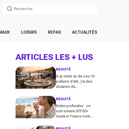
MAUX
LOISIRS
REPAS
ACTUALITÉS
ARTICLES LES + LUS
BEAUTÉ
Si je mets un de ces 10
parfums d'été, j'ai des
dizaines de
compliments toute la
journée
BEAUTÉ
Rides profondes : ce
soin solaire SPF50+
made in France noté
100/100 sur Yuka promet
de freiner leur apparition
BEAUTÉ