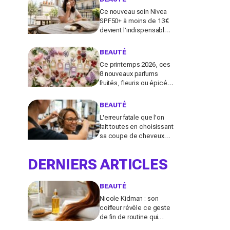
Ce nouveau soin Nivea
SPF50+ à moins de 13 €
devient l’indispensable
des peaux sensibles
pour éviter les dégâts du
BEAUTÉ
soleil
Ce printemps 2026, ces
8 nouveaux parfums
fruités, fleuris ou épicés
signés Lancôme et
Guerlain vont booster
BEAUTÉ
votre sillage
L'erreur fatale que l'on
fait toutes en choisissant
sa coupe de cheveux
l'été quand on porte des
lunettes
DERNIERS ARTICLES
BEAUTÉ
Nicole Kidman : son
coiffeur révèle ce geste
de fin de routine qui
sauve les longueurs (et