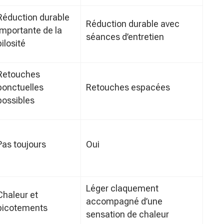
Réduction durable
Réduction durable avec
importante de la
séances d’entretien
pilosité
Retouches
ponctuelles
Retouches espacées
possibles
Pas toujours
Oui
Léger claquement
Chaleur et
accompagné d’une
picotements
sensation de chaleur