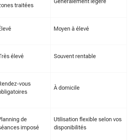
Généralement légère
zones traitées
Élevé
Moyen à élevé
Très élevé
Souvent rentable
Rendez-vous
À domicile
obligatoires
Planning de
Utilisation flexible selon vos
séances imposé
disponibilités