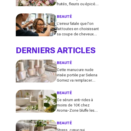
fruités, fleuris ou épicés
signés Lancôme et
Guerlain vont booster
BEAUTÉ
votre sillage
L'erreur fatale que l'on
fait toutes en choisissant
sa coupe de cheveux
l'été quand on porte des
lunettes
DERNIERS ARTICLES
BEAUTÉ
Cette manucure nude
irisée portée par Selena
Gomez va remplacer
vos vernis d'été (et vous
ne la quitterez plus de
BEAUTÉ
l'année)
Ce sérum anti-rides à
moins de 10 € chez
Aroma-Zone bluffe les
peaux matures avec un
effet botox-like venu de
BEAUTÉ
ce végétal
Stress, cœur qui