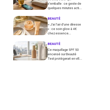
s'emballe : ce geste de
quelques minutes active
le nerf vague et calme le
système nerveux d'une
BEAUTÉ
façon bluffante
« J’ai l’air d’une déesse
» : ce soin glow à 4 €
chez essence
métamorphose la peau
en quelques secondes,
BEAUTÉ
et il part déjà vite
Ce maquillage SPF 50
encensé sur Beauté
Test protégerait en ville
comme un vrai solaire :
faut-il encore mettre une
crème dessous?