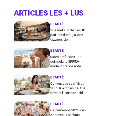
ARTICLES LES + LUS
BEAUTÉ
Si je mets un de ces 10
parfums d'été, j'ai des
dizaines de
compliments toute la
journée
BEAUTÉ
Rides profondes : ce
soin solaire SPF50+
made in France noté
100/100 sur Yuka promet
de freiner leur apparition
BEAUTÉ
Ce nouveau soin Nivea
SPF50+ à moins de 13 €
devient l’indispensable
des peaux sensibles
pour éviter les dégâts du
BEAUTÉ
soleil
Ce printemps 2026, ces
8 nouveaux parfums