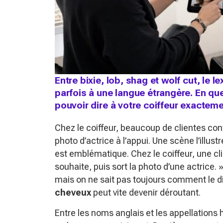
Entre bixie, lob, shag et wolf cut, l
parfois à une langue étrangère. En qu
pouvoir dire à votre coiffeur exactem
Chez le coiffeur, beaucoup de clientes con
photo d’actrice à l’appui. Une scène l’illustr
est emblématique. Chez le coiffeur, une cli
souhaite, puis sort la photo d’une actrice. 
mais on ne sait pas toujours comment le dir
cheveux
peut vite devenir déroutant.
Entre les noms anglais et les appellations h