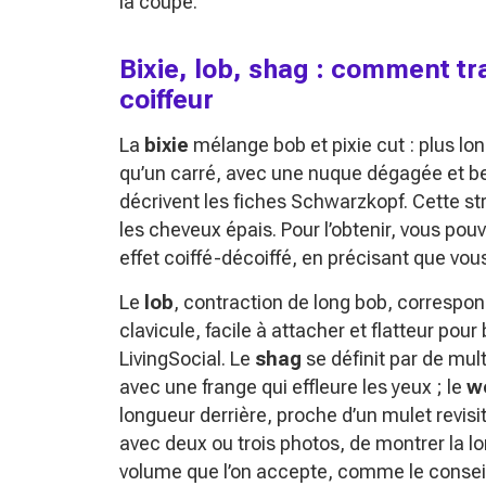
la coupe.
Bixie, lob, shag : comment t
coiffeur
La
bixie
mélange bob et pixie cut : plus l
qu’un carré, avec une nuque dégagée et 
décrivent les fiches Schwarzkopf. Cette st
les cheveux épais. Pour l’obtenir, vous po
effet coiffé-décoiffé, en précisant que vou
Le
lob
, contraction de long bob, correspond
clavicule, facile à attacher et flatteur po
LivingSocial. Le
shag
se définit par de mu
avec une frange qui effleure les yeux ; le
wo
longueur derrière, proche d’un mulet revisit
avec deux ou trois photos, de montrer la l
volume que l’on accepte, comme le conseill