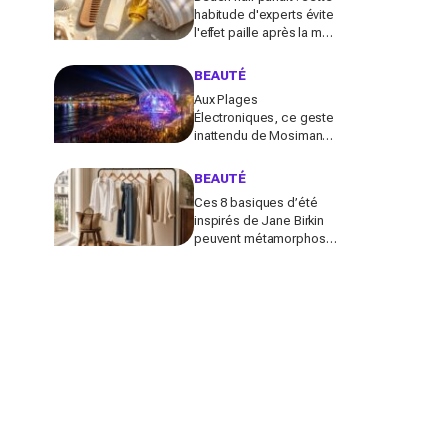
habitude d'experts évite
l'effet paille après la mer
(la plupart des Français
font l'inverse)
BEAUTÉ
Aux Plages
Électroniques, ce geste
inattendu de Mosimann
pour le couple Matt
Pokora-Christina Milian
BEAUTÉ
fait fondre toute la plage
Ces 8 basiques d’été
inspirés de Jane Birkin
peuvent métamorphoser
votre garde-robe 2026
(sans tout racheter
inutilement)