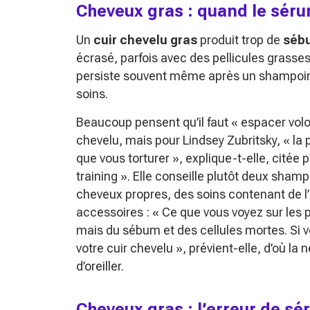
Cheveux gras : quand le sérum
Un
cuir chevelu gras
produit trop de
séb
écrasé, parfois avec des pellicules grass
persiste souvent même après un shampoing,
soins.
Beaucoup pensent qu’il faut
« espacer volo
chevelu, mais pour Lindsey Zubritsky,
« la
que vous torturer »
, explique-t-elle, citée
training »
. Elle conseille plutôt deux sham
cheveux propres, des soins contenant de l’
accessoires :
« Ce que vous voyez sur les p
mais du sébum et des cellules mortes. Si v
votre cuir chevelu »
, prévient-elle, d’où la
d’oreiller.
Cheveux gras : l’erreur de sé