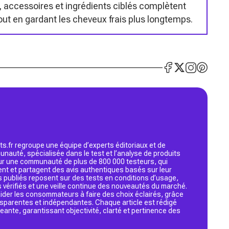
 accessoires et ingrédients ciblés complètent
out en gardant les cheveux frais plus longtemps.
s.fr regroupe une équipe d’experts éditoriaux et de
nauté, spécialisée dans le test et l’analyse de produits
 sur une communauté de plus de 800 000 testeurs, qui
ent et partagent des avis authentiques basés sur leur
s publiés reposent sur des tests en conditions d’usage,
 vérifiés et une veille continue des nouveautés du marché.
d’aider les consommateurs à faire des choix éclairés, grâce
ansparentes et indépendantes. Chaque article est rédigé
geante, garantissant objectivité, clarté et pertinence des