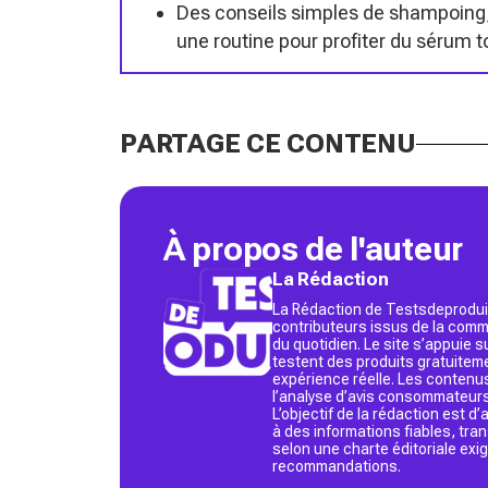
Des conseils simples de shampoing,
une routine pour profiter du sérum t
PARTAGE CE CONTENU
À propos de l'auteur
La Rédaction
La Rédaction de Testsdeproduit
contributeurs issus de la commu
du quotidien. Le site s’appuie
testent des produits gratuitem
expérience réelle. Les contenu
l’analyse d’avis consommateurs
L’objectif de la rédaction est 
à des informations fiables, tr
selon une charte éditoriale exi
recommandations.