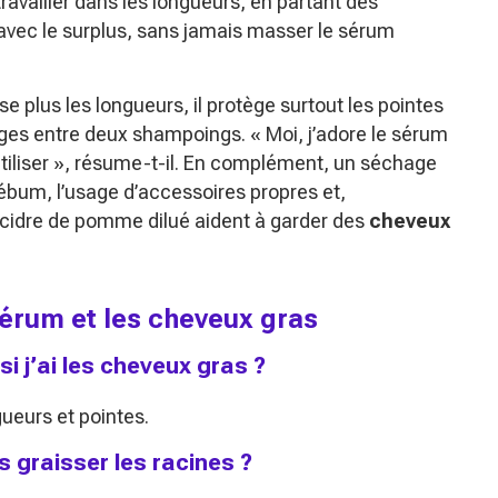
vailler dans les longueurs, en partant des
avec le surplus, sans jamais masser le sérum
se plus les longueurs, il protège surtout les pointes
vages entre deux shampoings.
« Moi, j’adore le sérum
tiliser »
, résume-t-il. En complément, un séchage
ébum, l’usage d’accessoires propres et,
 cidre de pomme dilué aident à garder des
cheveux
sérum et les cheveux gras
 si j’ai les cheveux gras ?
gueurs et pointes.
graisser les racines ?