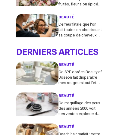
fruités, fleuris ou épicés
signés Lancôme et
Guerlain vont booster
BEAUTÉ
votre sillage
L'erreur fatale que l'on
fait toutes en choisissant
sa coupe de cheveux
l'été quand on porte des
lunettes
DERNIERS ARTICLES
BEAUTÉ
Ce SPF coréen Beauty of
Joseon fait disparaître
mes rougeurs tout l’été
(et pourrait remplacer
votre fond de teint
BEAUTÉ
maintenant)
Ce maquillage des yeux
des années 2000 voit
ses ventes exploser de
585 % en France :
pourquoi tout le monde
BEAUTÉ
s’y remet
Beach hair parfait : cette