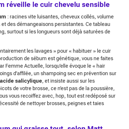
 réveille le cuir chevelu sensible
um
: racines vite luisantes, cheveux collés, volume
es et des démangeaisons persistantes. Ce tableau
 surtout si les longueurs sont déjà saturées de
ntairement les lavages »
pour
« habituer »
le cuir
 production de sébum est génétique, vous ne faites
 par Femme Actuelle, lorsqu’elle évoque le
« hair
poings d’affilée, un shampoing sec en prévention sur
acide salicylique
, et insiste aussi sur les
icots de votre brosse, ce n’est pas de la poussière,
ous vous recoiffez avec, hop, tout est redéposé sur
 nécessité de nettoyer brosses, peignes et taies
rum qui graisse tout, selon Matt