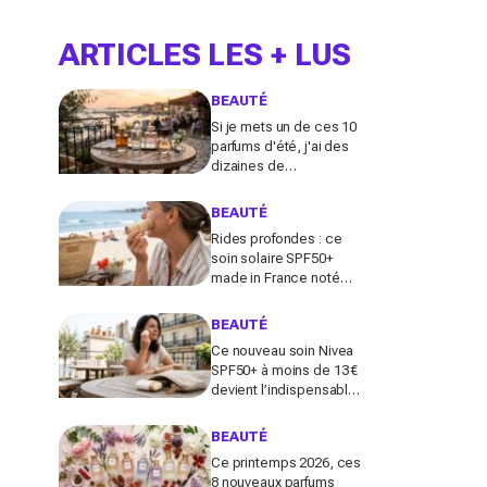
ARTICLES LES + LUS
BEAUTÉ
Si je mets un de ces 10
parfums d'été, j'ai des
dizaines de
compliments toute la
journée
BEAUTÉ
Rides profondes : ce
soin solaire SPF50+
made in France noté
100/100 sur Yuka promet
de freiner leur apparition
BEAUTÉ
Ce nouveau soin Nivea
SPF50+ à moins de 13 €
devient l’indispensable
des peaux sensibles
pour éviter les dégâts du
BEAUTÉ
soleil
Ce printemps 2026, ces
8 nouveaux parfums