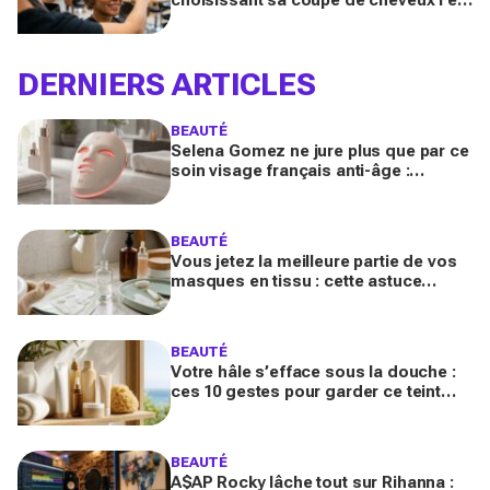
quand on porte des lunettes
DERNIERS ARTICLES
BEAUTÉ
Selena Gomez ne jure plus que par ce
soin visage français anti-âge :
pourquoi ce dispositif LED à près de
700 € affole le web ?
BEAUTÉ
Vous jetez la meilleure partie de vos
masques en tissu : cette astuce
détournée transforme ce reste de
soin en vrai booster beauté
BEAUTÉ
Votre hâle s’efface sous la douche :
ces 10 gestes pour garder ce teint
d’été longtemps sans abîmer votre
peau fragile
BEAUTÉ
A$AP Rocky lâche tout sur Rihanna :