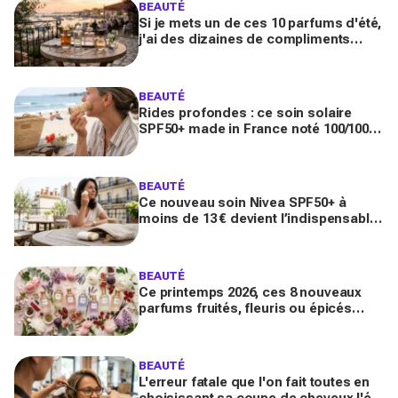
BEAUTÉ
Si je mets un de ces 10 parfums d'été,
j'ai des dizaines de compliments
toute la journée
BEAUTÉ
Rides profondes : ce soin solaire
SPF50+ made in France noté 100/100
sur Yuka promet de freiner leur
apparition
BEAUTÉ
Ce nouveau soin Nivea SPF50+ à
moins de 13 € devient l’indispensable
des peaux sensibles pour éviter les
dégâts du soleil
BEAUTÉ
Ce printemps 2026, ces 8 nouveaux
parfums fruités, fleuris ou épicés
signés Lancôme et Guerlain vont
booster votre sillage
BEAUTÉ
L'erreur fatale que l'on fait toutes en
choisissant sa coupe de cheveux l'été