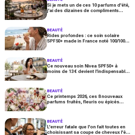
Si je mets un de ces 10 parfums d'été,
j'ai des dizaines de compliments
toute la journée
BEAUTÉ
Rides profondes : ce soin solaire
SPF50+ made in France noté 100/100
sur Yuka promet de freiner leur
apparition
BEAUTÉ
Ce nouveau soin Nivea SPF50+ à
moins de 13 € devient l’indispensable
des peaux sensibles pour éviter les
dégâts du soleil
BEAUTÉ
Ce printemps 2026, ces 8 nouveaux
parfums fruités, fleuris ou épicés
signés Lancôme et Guerlain vont
booster votre sillage
BEAUTÉ
L'erreur fatale que l'on fait toutes en
choisissant sa coupe de cheveux l'été