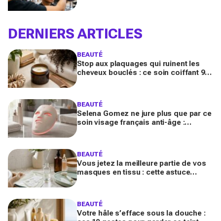
quand on porte des lunettes
DERNIERS ARTICLES
BEAUTÉ
Stop aux plaquages qui ruinent les
cheveux bouclés : ce soin coiffant 98
% naturel Les Secrets de Loly fait la
différence
BEAUTÉ
Selena Gomez ne jure plus que par ce
soin visage français anti-âge :
pourquoi ce dispositif LED à près de
700 € affole le web ?
BEAUTÉ
Vous jetez la meilleure partie de vos
masques en tissu : cette astuce
détournée transforme ce reste de
soin en vrai booster beauté
BEAUTÉ
Votre hâle s’efface sous la douche :