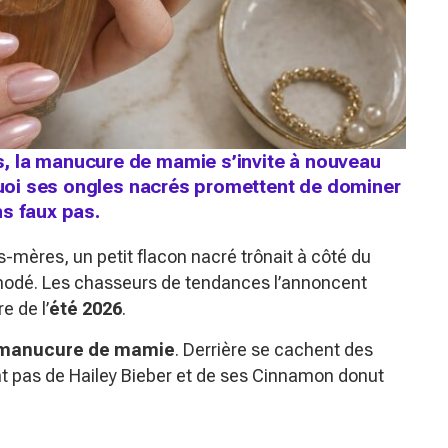
, la manucure de mamie s’invite à nouveau
rquoi ses ongles nacrés promettent de dominer
s faux pas.
-mères, un petit flacon nacré trônait à côté du
modé. Les chasseurs de tendances l’annoncent
 de l’
été 2026
.
manucure de mamie
. Derrière se cachent des
tent pas de Hailey Bieber et de ses Cinnamon donut