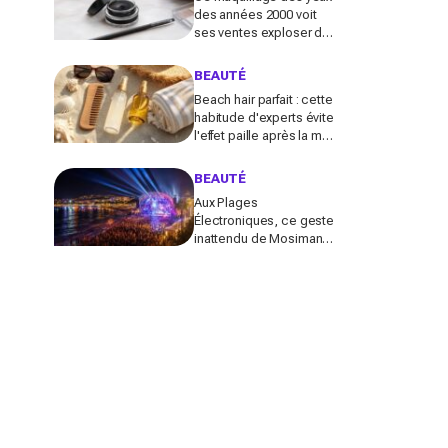
des années 2000 voit
ses ventes exploser de
585 % en France :
pourquoi tout le monde
BEAUTÉ
s’y remet
Beach hair parfait : cette
habitude d'experts évite
l'effet paille après la mer
(la plupart des Français
font l'inverse)
BEAUTÉ
Aux Plages
Électroniques, ce geste
inattendu de Mosimann
pour le couple Matt
Pokora-Christina Milian
fait fondre toute la plage