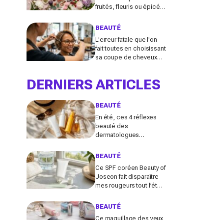
fruités, fleuris ou épicés
signés Lancôme et
Guerlain vont booster
BEAUTÉ
votre sillage
L'erreur fatale que l'on
fait toutes en choisissant
sa coupe de cheveux
l'été quand on porte des
lunettes
DERNIERS ARTICLES
BEAUTÉ
En été, ces 4 réflexes
beauté des
dermatologues
protègent la peau des
dégâts du soleil (et
BEAUTÉ
presque personne ne
Ce SPF coréen Beauty of
les fait tous)
Joseon fait disparaître
mes rougeurs tout l’été
(et pourrait remplacer
votre fond de teint
BEAUTÉ
maintenant)
Ce maquillage des yeux