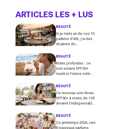
ARTICLES LES + LUS
BEAUTÉ
Si je mets un de ces 10
parfums d'été, j'ai des
dizaines de
compliments toute la
journée
BEAUTÉ
Rides profondes : ce
soin solaire SPF50+
made in France noté
100/100 sur Yuka promet
de freiner leur apparition
BEAUTÉ
Ce nouveau soin Nivea
SPF50+ à moins de 13 €
devient l’indispensable
des peaux sensibles
pour éviter les dégâts du
BEAUTÉ
soleil
Ce printemps 2026, ces
8 nouveaux parfums