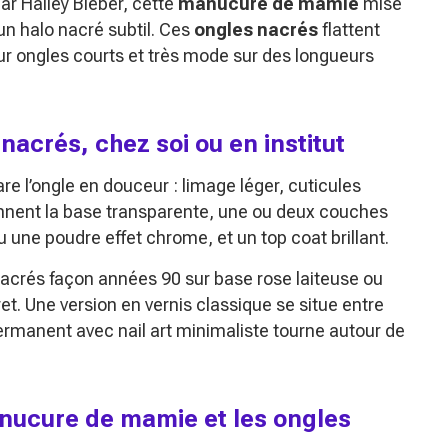
ar Hailey Bieber, cette
manucure de mamie
mise
un halo nacré subtil. Ces
ongles nacrés
flattent
ur ongles courts et très mode sur des longueurs
acrés, chez soi ou en institut
are l’ongle en douceur : limage léger, cuticules
iennent la base transparente, une ou deux couches
u une poudre effet chrome, et un top coat brillant.
nacrés façon années 90 sur base rose laiteuse ou
t. Une version en vernis classique se situe entre
ermanent avec nail art minimaliste tourne autour de
anucure de mamie et les ongles