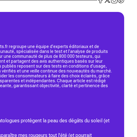
s.fr regroupe une équipe d’experts éditoriaux et de
nauté, spécialisée dans le test et l’analyse de produits
 sur une communauté de plus de 800 000 testeurs, qui
ent et partagent des avis authentiques basés sur leur
s publiés reposent sur des tests en conditions d’usage,
 vérifiés et une veille continue des nouveautés du marché.
d’aider les consommateurs à faire des choix éclairés, grâce
ansparentes et indépendantes. Chaque article est rédigé
geante, garantissant objectivité, clarté et pertinence des
tologues protègent la peau des dégâts du soleil (et
araître mes rougeurs tout l’été (et pourrait