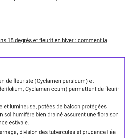
ns 18 degrés et fleurit en hiver : comment la
n de fleuriste (Cyclamen persicum) et
erifolium, Cyclamen coum) permettent de fleurir
he et lumineuse, potées de balcon protégées
n sol humifère bien drainé assurent une floraison
nce estivale.
ernage, division des tubercules et prudence liée