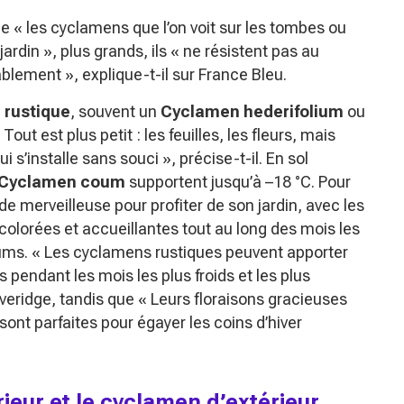
ue
« les cyclamens que l’on voit sur les tombes ou
jardin »
, plus grands, ils
« ne résistent pas au
ablement »
, explique-t-il sur France Bleu.
 rustique
, souvent un
Cyclamen hederifolium
ou
 Tout est plus petit : les feuilles, les fleurs, mais
i s’installe sans souci »
, précise-t-il. En sol
Cyclamen coum
supportent jusqu’à –18 °C. Pour
ode merveilleuse pour profiter de son jardin, avec les
colorées et accueillantes tout au long des mois les
mums.
« Les cyclamens rustiques peuvent apporter
s pendant les mois les plus froids et les plus
everidge, tandis que
« Leurs floraisons gracieuses
ont parfaites pour égayer les coins d’hiver
rieur et le cyclamen d’extérieur