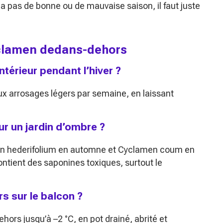
’y a pas de bonne ou de mauvaise saison, il faut juste
cyclamen dedans-dehors
érieur pendant l’hiver ?
ux arrosages légers par semaine, en laissant
ur un jardin d’ombre ?
amen hederifolium en automne et Cyclamen coum en
 contient des saponines toxiques, surtout le
s sur le balcon ?
hors jusqu’à –2 °C, en pot drainé, abrité et