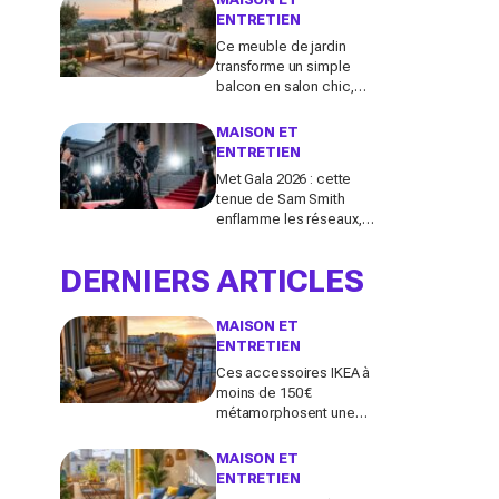
cher par lavage
ENTRETIEN
Ce meuble de jardin
transforme un simple
balcon en salon chic,
mais la plupart des
Français le choisissent à
MAISON ET
côté de la plaque
ENTRETIEN
Met Gala 2026 : cette
tenue de Sam Smith
enflamme les réseaux,
entre chef-d’œuvre de
mode queer et
DERNIERS ARTICLES
polémique inattendue
MAISON ET
ENTRETIEN
Ces accessoires IKEA à
moins de 150 €
métamorphosent une
petite terrasse en vrai
salon d’été stylé chez
MAISON ET
vous (qu’on oublie
ENTRETIEN
souvent)