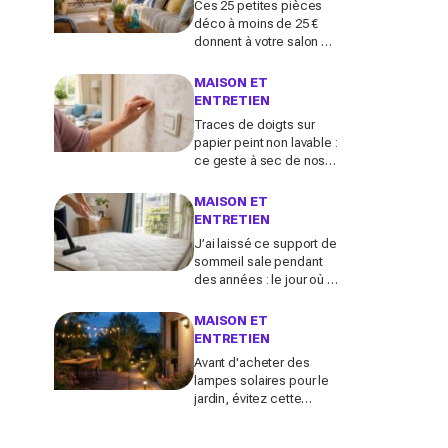
Ces 25 petites pièces
déco à moins de 25 €
donnent à votre salon un
vrai air de maison de
vacances avant l’été
MAISON ET
2026
ENTRETIEN
Traces de doigts sur
papier peint non lavable :
ce geste à sec de nos
grands-mères qui
nettoie tout sans jamais
MAISON ET
décoller le lé
ENTRETIEN
J’ai laissé ce support de
sommeil sale pendant
des années : le jour où je
l’ai vraiment assaini, j’ai
découvert l’horreur
MAISON ET
cachée
ENTRETIEN
Avant d'acheter des
lampes solaires pour le
jardin, évitez cette
erreur : ces modèles
testés transforment vos