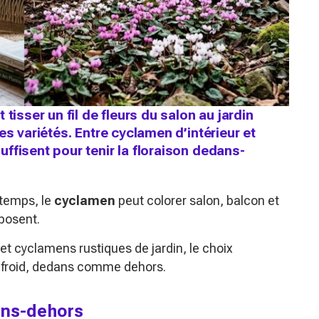
tisser un fil de fleurs du salon au jardin
es variétés. Entre cyclamen d’intérieur et
ffisent pour tenir la floraison dedans-
ntemps, le
cyclamen
peut colorer salon, balcon et
posent.
 et cyclamens rustiques de jardin, le choix
au froid, dedans comme dehors.
ans-dehors