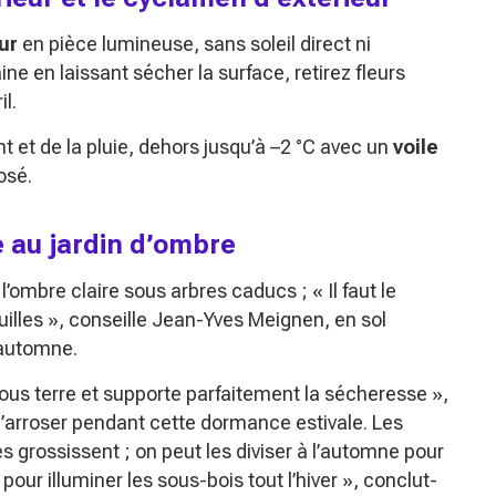
ur
en pièce lumineuse, sans soleil direct ni
ne en laissant sécher la surface, retirez fleurs
l.
ent et de la pluie, dehors jusqu’à –2 °C avec un
voile
osé.
e au jardin d’ombre
 l’ombre claire sous arbres caducs ;
« Il faut le
illes »
, conseille Jean-Yves Meignen, en sol
l’automne.
rt sous terre et supporte parfaitement la sécheresse »
,
d’arroser pendant cette dormance estivale. Les
s grossissent ; on peut les diviser à l’automne pour
 pour illuminer les sous-bois tout l’hiver »
, conclut-