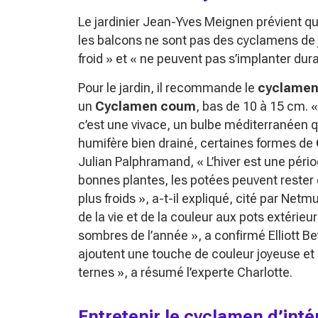
Le jardinier Jean-Yves Meignen prévient q
les balcons ne sont pas des cyclamens de 
froid »
et
« ne peuvent pas s’implanter dur
Pour le jardin, il recommande le
cyclamen
un
Cyclamen coum
, bas de 10 à 15 cm.
«
c’est une vivace, un bulbe méditerranéen qu
humifère bien drainé, certaines formes de
Julian Palphramand,
« L’hiver est une péri
bonnes plantes, les potées peuvent rester 
plus froids »
, a-t-il expliqué, cité par Net
de la vie et de la couleur aux pots extérieur
sombres de l’année »
, a confirmé Elliott B
ajoutent une touche de couleur joyeuse et s
ternes »
, a résumé l’experte Charlotte.
Entretenir le cyclamen d’inté