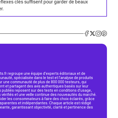
flexes clés suffisent pour garder de beaux
r.
s.fr regroupe une équipe d’experts éditoriaux et de
nauté, spécialisée dans le test et l’analyse de produits
 sur une communauté de plus de 800 000 testeurs, qui
ent et partagent des avis authentiques basés sur leur
s publiés reposent sur des tests en conditions d’usage,
 vérifiés et une veille continue des nouveautés du marché.
d’aider les consommateurs à faire des choix éclairés, grâce
ansparentes et indépendantes. Chaque article est rédigé
geante, garantissant objectivité, clarté et pertinence des