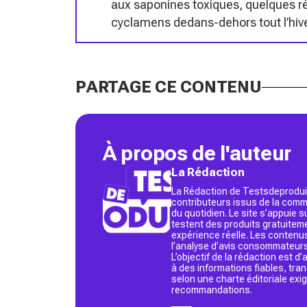
aux saponines toxiques, quelques ré
cyclamens dedans-dehors tout l’hive
PARTAGE CE CONTENU
À propos de l'auteur
La Rédaction
La Rédaction de Testsdeproduit
contributeurs issus de la commu
du quotidien. Le site s’appuie
testent des produits gratuitem
expérience réelle. Les contenu
l’analyse d’avis consommateurs
L’objectif de la rédaction est 
à des informations fiables, tr
selon une charte éditoriale exi
recommandations.