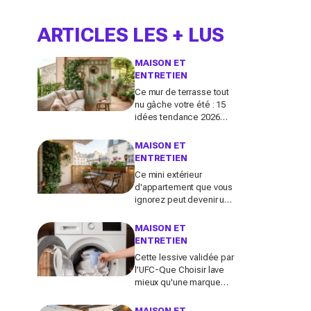
ARTICLES LES + LUS
MAISON ET
ENTRETIEN
Ce mur de terrasse tout
nu gâche votre été : 15
idées tendance 2026
pour en faire une
véritable pièce à vivre
MAISON ET
ENTRETIEN
Ce mini extérieur
d'appartement que vous
ignorez peut devenir un
vrai salon : 12 idées
futées pour le
MAISON ET
transformer dès ce
ENTRETIEN
week-end
Cette lessive validée par
l’UFC-Que Choisir lave
mieux qu'une marque
culte vendue partout, et
coûte deux fois moins
MAISON ET