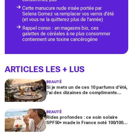
Cette manucure nude irisée portée par
Selena Gomez va remplacer vos vernis d'été
(et vous ne la quitterez plus de l'année)
Rappel conso : en magasins bio, ces
galettes de céréales à ne plus consommer
contiennent une toxine cancérogène
ARTICLES LES + LUS
BEAUTÉ
Si je mets un de ces 10 parfums d'été,
j'ai des dizaines de compliments
toute la journée
BEAUTÉ
Rides profondes : ce soin solaire
SPF50+ made in France noté 100/100
sur Yuka promet de freiner leur