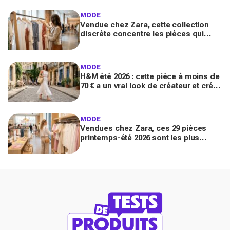
apparition
MODE
Vendue chez Zara, cette collection
discrète concentre les pièces qui
"font riche" : voici les astuces pour la
trouver avant tout le monde
MODE
H&M été 2026 : cette pièce à moins de
70 € a un vrai look de créateur et crée
un look chic en 2 minutes chrono
MODE
Vendues chez Zara, ces 29 pièces
printemps-été 2026 sont les plus
désirables pour dupes de luxe
parfaits