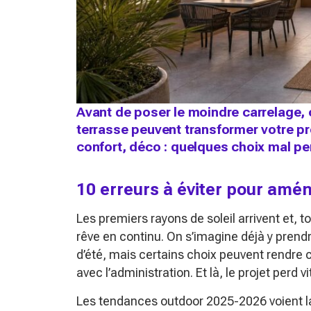
Avant de poser le moindre carrelage, 
terrasse peuvent transformer votre pr
confort, déco : quelques choix mal pe
10 erreurs à éviter pour amé
Les premiers rayons de soleil arrivent et, t
rêve en continu. On s’imagine déjà y prendre
d’été, mais certains choix peuvent rendr
avec l’administration. Et là, le projet perd 
Les tendances outdoor 2025-2026 voient 