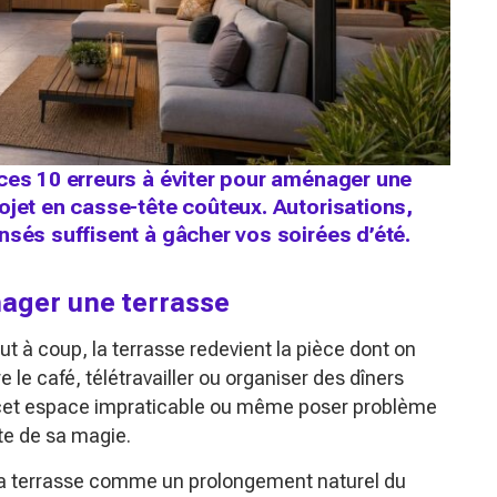
ces 10 erreurs à éviter pour aménager une
ojet en casse-tête coûteux. Autorisations,
nsés suffisent à gâcher vos soirées d’été.
nager une terrasse
out à coup, la terrasse redevient la pièce dont on
 le café, télétravailler ou organiser des dîners
e cet espace impraticable ou même poser problème
vite de sa magie.
la terrasse comme un prolongement naturel du