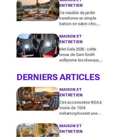
cher par lavage
ENTRETIEN
Ce meuble de jardin
transforme un simple
balcon en salon chic,
mais la plupart des
Français le choisissent à
MAISON ET
côté de la plaque
ENTRETIEN
Met Gala 2026 : cette
tenue de Sam Smith
enflamme les réseaux,
entre chef-d’œuvre de
mode queer et
DERNIERS ARTICLES
polémique inattendue
MAISON ET
ENTRETIEN
Ces accessoires IKEA à
moins de 150 €
métamorphosent une
petite terrasse en vrai
salon d’été stylé chez
MAISON ET
vous (qu’on oublie
ENTRETIEN
souvent)