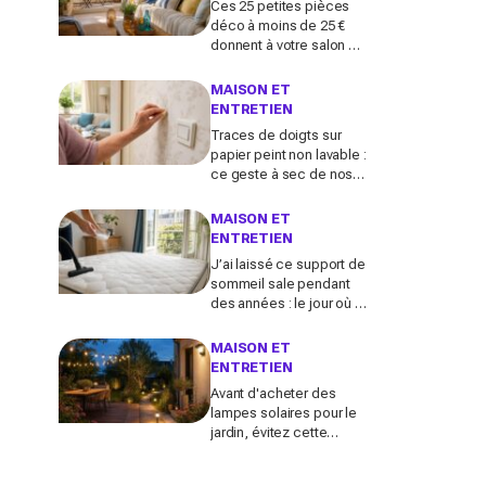
Ces 25 petites pièces
déco à moins de 25 €
donnent à votre salon un
vrai air de maison de
vacances avant l’été
MAISON ET
2026
ENTRETIEN
Traces de doigts sur
papier peint non lavable :
ce geste à sec de nos
grands-mères qui
nettoie tout sans jamais
MAISON ET
décoller le lé
ENTRETIEN
J’ai laissé ce support de
sommeil sale pendant
des années : le jour où je
l’ai vraiment assaini, j’ai
découvert l’horreur
MAISON ET
cachée
ENTRETIEN
Avant d'acheter des
lampes solaires pour le
jardin, évitez cette
erreur : ces modèles
testés transforment vos