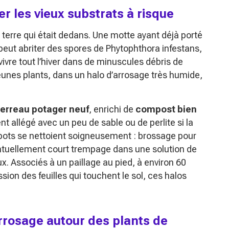
ter les vieux substrats à risque
a terre qui était dedans. Une motte ayant déjà porté
eut abriter des spores de
Phytophthora infestans
,
vivre tout l’hiver dans de minuscules débris de
eunes plants, dans un halo d’arrosage très humide,
terreau potager neuf
, enrichi de
compost bien
 allégé avec un peu de sable ou de perlite si la
es pots se nettoient soigneusement : brossage pour
entuellement court trempage dans une solution de
eux. Associés à un paillage au pied, à environ 60
sion des feuilles qui touchent le sol, ces halos
d’arrosage autour des plants de