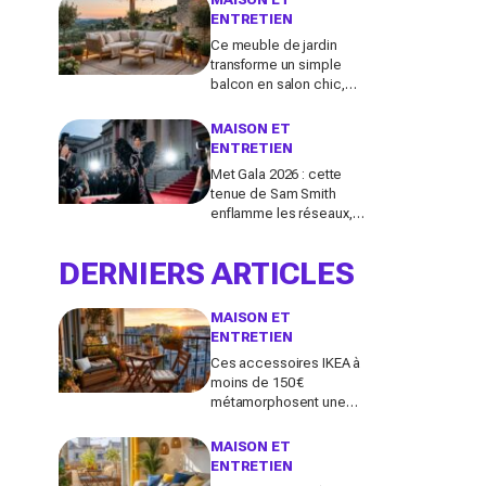
cher par lavage
ENTRETIEN
Ce meuble de jardin
transforme un simple
balcon en salon chic,
mais la plupart des
Français le choisissent à
MAISON ET
côté de la plaque
ENTRETIEN
Met Gala 2026 : cette
tenue de Sam Smith
enflamme les réseaux,
entre chef-d’œuvre de
mode queer et
DERNIERS ARTICLES
polémique inattendue
MAISON ET
ENTRETIEN
Ces accessoires IKEA à
moins de 150 €
métamorphosent une
petite terrasse en vrai
salon d’été stylé chez
MAISON ET
vous (qu’on oublie
ENTRETIEN
souvent)