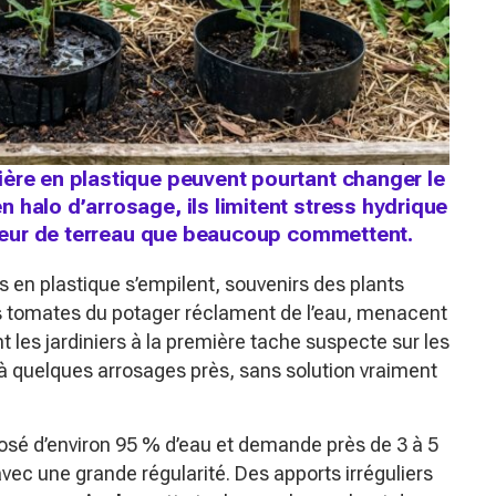
ère en plastique peuvent pourtant changer le
 halo d’arrosage, ils limitent stress hydrique
erreur de terreau que beaucoup commettent.
rs en plastique s’empilent, souvenirs des plants
es tomates du potager réclament de l’eau, menacent
 les jardiniers à la première tache suspecte sur les
e à quelques arrosages près, sans solution vraiment
posé d’environ 95 % d’eau et demande près de 3 à 5
ec une grande régularité. Des apports irréguliers