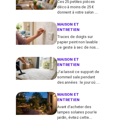
Ces 25 petites pièces
déco à moins de 25 €
donnent à votre salon un
vrai air de maison de
vacances avant l’été
MAISON ET
2026
ENTRETIEN
Traces de doigts sur
papier peint non lavable :
ce geste à sec de nos
grands-mères qui
nettoie tout sans jamais
MAISON ET
décoller le lé
ENTRETIEN
J’ai laissé ce support de
sommeil sale pendant
des années : le jour où je
l’ai vraiment assaini, j’ai
découvert l’horreur
MAISON ET
cachée
ENTRETIEN
Avant d'acheter des
lampes solaires pour le
jardin, évitez cette
erreur : ces modèles
testés transforment vos