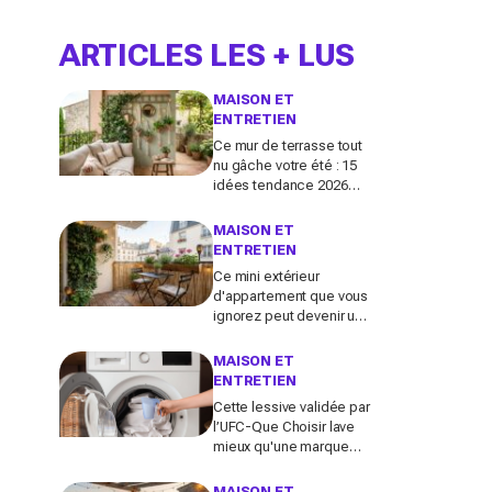
ARTICLES LES + LUS
MAISON ET
ENTRETIEN
Ce mur de terrasse tout
nu gâche votre été : 15
idées tendance 2026
pour en faire une
véritable pièce à vivre
MAISON ET
ENTRETIEN
Ce mini extérieur
d'appartement que vous
ignorez peut devenir un
vrai salon : 12 idées
futées pour le
MAISON ET
transformer dès ce
ENTRETIEN
week-end
Cette lessive validée par
l’UFC-Que Choisir lave
mieux qu'une marque
culte vendue partout, et
coûte deux fois moins
MAISON ET