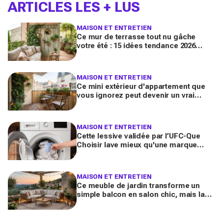
ARTICLES LES + LUS
MAISON ET ENTRETIEN
Ce mur de terrasse tout nu gâche
votre été : 15 idées tendance 2026
pour en faire une véritable pièce à
vivre
MAISON ET ENTRETIEN
Ce mini extérieur d'appartement que
vous ignorez peut devenir un vrai
salon : 12 idées futées pour le
transformer dès ce week-end
MAISON ET ENTRETIEN
Cette lessive validée par l’UFC-Que
Choisir lave mieux qu'une marque
culte vendue partout, et coûte deux
fois moins cher par lavage
MAISON ET ENTRETIEN
Ce meuble de jardin transforme un
simple balcon en salon chic, mais la
plupart des Français le choisissent à
côté de la plaque