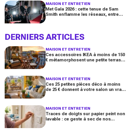
MAISON ET ENTRETIEN
Met Gala 2026 : cette tenue de Sam
Smith enflamme les réseaux, entre
chef-d’œuvre de mode queer et
polémique inattendue
DERNIERS ARTICLES
MAISON ET ENTRETIEN
Ces accessoires IKEA à moins de 150
€ métamorphosent une petite terrasse
en vrai salon d’été stylé chez vous
(qu’on oublie souvent)
MAISON ET ENTRETIEN
Ces 25 petites pièces déco à moins
de 25 € donnent à votre salon un vrai
air de maison de vacances avant l’été
2026
MAISON ET ENTRETIEN
Traces de doigts sur papier peint non
lavable : ce geste à sec de nos
grands-mères qui nettoie tout sans
jamais décoller le lé