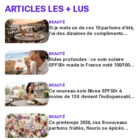
ARTICLES LES + LUS
BEAUTÉ
Si je mets un de ces 10 parfums d'été,
j'ai des dizaines de compliments
toute la journée
BEAUTÉ
Rides profondes : ce soin solaire
SPF50+ made in France noté 100/100
sur Yuka promet de freiner leur
apparition
BEAUTÉ
Ce nouveau soin Nivea SPF50+ à
moins de 13 € devient l’indispensable
des peaux sensibles pour éviter les
dégâts du soleil
BEAUTÉ
Ce printemps 2026, ces 8 nouveaux
parfums fruités, fleuris ou épicés
signés Lancôme et Guerlain vont
booster votre sillage