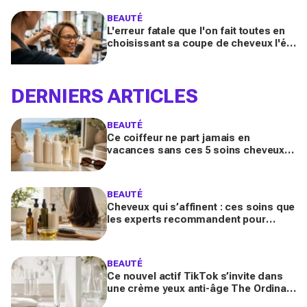
BEAUTÉ
L'erreur fatale que l'on fait toutes en
choisissant sa coupe de cheveux l'été
quand on porte des lunettes
DERNIERS ARTICLES
BEAUTÉ
Ce coiffeur ne part jamais en
vacances sans ces 5 soins cheveux :
la routine minimaliste qui évite l'effet
paille au retour
BEAUTÉ
Cheveux qui s’affinent : ces soins que
les experts recommandent pour
retrouver de la densité plus vite que
prévu
BEAUTÉ
Ce nouvel actif TikTok s’invite dans
une crème yeux anti-âge The Ordinary
à moins de 10 € : faut-il vraiment se