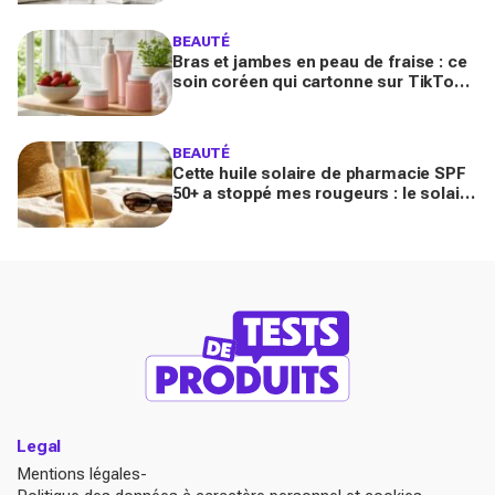
ruer dessus ?
BEAUTÉ
Bras et jambes en peau de fraise : ce
soin coréen qui cartonne sur TikTok
promet de lisser la peau, mais pas
pour tous
BEAUTÉ
Cette huile solaire de pharmacie SPF
50+ a stoppé mes rougeurs : le solaire
satiné non gras que les peaux claires
s’arrachent
Legal
Mentions légales