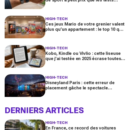
déconseillent aux sportives vraiment
régulières
HIGH-TECH
Ces jeux Mario de votre grenier valent
plus qu’un appartement : le top 10 que
les collectionneurs s’arrachent en ce
moment
HIGH-TECH
Kobo, Kindle ou Vivlio : cette liseuse
que j’ai testée en 2025 écrase toutes
les autres (et je ne reviendrai plus en
arrière)
HIGH-TECH
Disneyland Paris : cette erreur de
placement gâche le spectacle
Cascade of Lights, voici la zone à
viser pour en profiter vraiment
DERNIERS ARTICLES
HIGH-TECH
En France, ce record des voitures