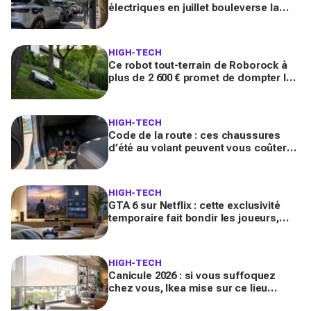
électriques en juillet bouleverse la
facture auto (et certains conducteurs
vont tomber de haut)
HIGH-TECH
Ce robot tout-terrain de Roborock à
plus de 2 600 € promet de dompter les
jardins en pente… faut-il vraiment
craquer ?
HIGH-TECH
Code de la route : ces chaussures
d’été au volant peuvent vous coûter
très cher (bien plus que 35 € en cas
d’accident)
HIGH-TECH
GTA 6 sur Netflix : cette exclusivité
temporaire fait bondir les joueurs,
voilà ce que vous risquez de
manquer sans abonnement
HIGH-TECH
Canicule 2026 : si vous suffoquez
chez vous, Ikea mise sur ce lieu
gratuit et ce produit à 4,99 € qui