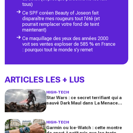
tous)
Ce SPF coréen Beauty of Joseon fait
disparaître mes rougeurs tout l’été (et
pourrait remplacer votre fond de teint
maintenant)
Ce maquillage des yeux des années 2000
voit ses ventes exploser de 585 % en France
: pourquoi tout le monde s’y remet
ARTICLES LES + LUS
HIGH-TECH
Star Wars : ce secret terrifiant qui a
sauvé Dark Maul dans La Menace
fantôme (et bouleverse la série Maul :
Seigneur de l’ombre)
HIGH-TECH
Garmin ou Ice-Watch : cette montre
de sport à petit prix que les tests