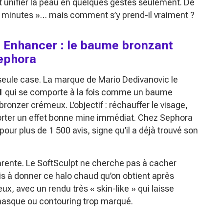
et unifier la peau en quelques gestes seulement. De
n 2 minutes »… mais comment s’y prend-il vraiment ?
n Enhancer : le baume bronzant
Sephora
seule case. La marque de Mario Dedivanovic le
1
qui se comporte à la fois comme un baume
 bronzer crémeux. L’objectif : réchauffer le visage,
porter un effet bonne mine immédiat. Chez Sephora
pour plus de 1 500 avis, signe qu’il a déjà trouvé son
rente. Le SoftSculpt ne cherche pas à cacher
s à donner ce halo chaud qu’on obtient après
eux, avec un rendu très « skin-like » qui laisse
t masque ou contouring trop marqué.