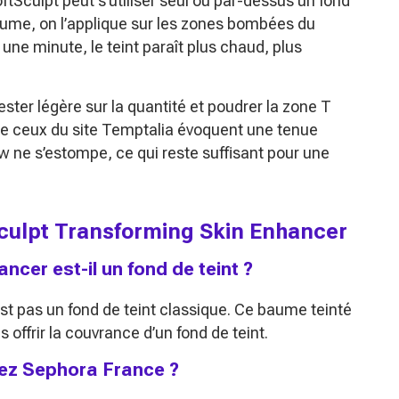
ftSculpt peut s’utiliser seul ou par-dessus un fond
baume, on l’applique sur les zones bombées du
 une minute, le teint paraît plus chaud, plus
ster légère sur la quantité et poudrer la zone T
me ceux du site Temptalia évoquent une tenue
ow ne s’estompe, ce qui reste suffisant pour une
Sculpt Transforming Skin Enhancer
cer est-il un fond de teint ?
st pas un fond de teint classique. Ce baume teinté
s offrir la couvrance d’un fond de teint.
chez Sephora France ?