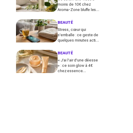
moins de 10 € chez
Aroma-Zone bluffe les
peaux matures avec un
effet botox-like venu de
BEAUTÉ
ce végétal
Stress, cœur qui
s'emballe : ce geste de
quelques minutes active
le nerf vague et calme le
système nerveux d'une
BEAUTÉ
façon bluffante
« J’ai l’air d’une déesse
» : ce soin glow à 4 €
chez essence
métamorphose la peau
en quelques secondes,
et il part déjà vite