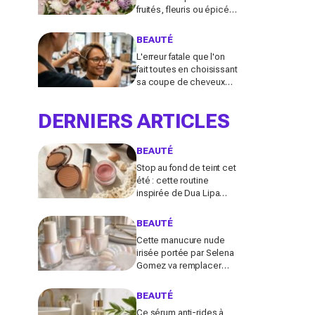
fruités, fleuris ou épicés
signés Lancôme et
Guerlain vont booster
BEAUTÉ
votre sillage
L'erreur fatale que l'on
fait toutes en choisissant
sa coupe de cheveux
l'été quand on porte des
lunettes
DERNIERS ARTICLES
BEAUTÉ
Stop au fond de teint cet
été : cette routine
inspirée de Dua Lipa
donne bonne mine en 2
secondes avec
BEAUTÉ
seulement trois produits
Cette manucure nude
irisée portée par Selena
Gomez va remplacer
vos vernis d'été (et vous
ne la quitterez plus de
BEAUTÉ
l'année)
Ce sérum anti-rides à