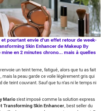
r et pourtant envie d’un effet retour de week-
Transforming Skin Enhancer de Makeup By
e mine en 2 minutes chrono… mais à quelles
nvoie un teint terne, fatigué, alors que tu as fait
t là, mais la peau garde ce voile légèrement gris qui
de teint couvrant. Sauf que tu n’as ni le temps ni
y Mario
s’est imposé comme la solution express
pt Transforming Skin Enhancer
, best seller du