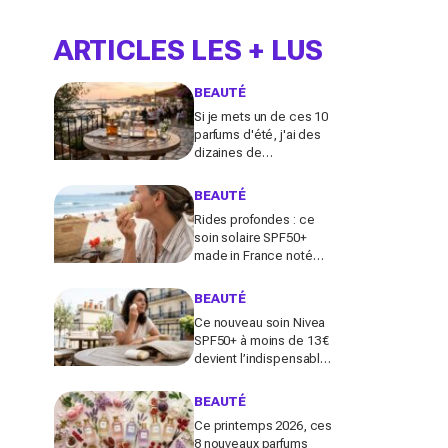
ARTICLES LES + LUS
BEAUTÉ
Si je mets un de ces 10
parfums d'été, j'ai des
dizaines de
compliments toute la
journée
BEAUTÉ
Rides profondes : ce
soin solaire SPF50+
made in France noté
100/100 sur Yuka promet
de freiner leur apparition
BEAUTÉ
Ce nouveau soin Nivea
SPF50+ à moins de 13 €
devient l’indispensable
des peaux sensibles
pour éviter les dégâts du
BEAUTÉ
soleil
Ce printemps 2026, ces
8 nouveaux parfums