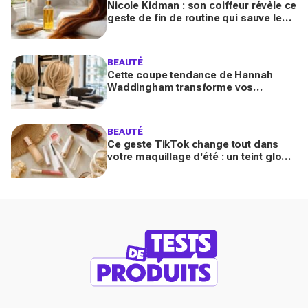
Nicole Kidman : son coiffeur révèle ce
geste de fin de routine qui sauve les
longueurs (et que vous zappez
sûrement)
BEAUTÉ
Cette coupe tendance de Hannah
Waddingham transforme vos
cheveux fins en quelques gestes (et
les coiffeurs n’en reviennent pas)
BEAUTÉ
Ce geste TikTok change tout dans
votre maquillage d'été : un teint glowy
qui tient même sous 30 °C (sans effet
plâtre)