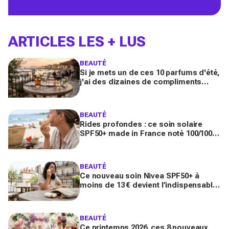
ARTICLES LES + LUS
BEAUTÉ
Si je mets un de ces 10 parfums d'été,
j'ai des dizaines de compliments
toute la journée
BEAUTÉ
Rides profondes : ce soin solaire
SPF50+ made in France noté 100/100
sur Yuka promet de freiner leur
apparition
BEAUTÉ
Ce nouveau soin Nivea SPF50+ à
moins de 13 € devient l’indispensable
des peaux sensibles pour éviter les
dégâts du soleil
BEAUTÉ
Ce printemps 2026, ces 8 nouveaux