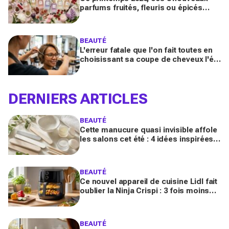
parfums fruités, fleuris ou épicés
signés Lancôme et Guerlain vont
booster votre sillage
BEAUTÉ
L'erreur fatale que l'on fait toutes en
choisissant sa coupe de cheveux l'été
quand on porte des lunettes
DERNIERS ARTICLES
BEAUTÉ
Cette manucure quasi invisible affole
les salons cet été : 4 idées inspirées
des stars pour des ongles brillants
sans vernis
BEAUTÉ
Ce nouvel appareil de cuisine Lidl fait
oublier la Ninja Crispi : 3 fois moins
cher, et certains regrettent déjà
d’avoir attendu
BEAUTÉ