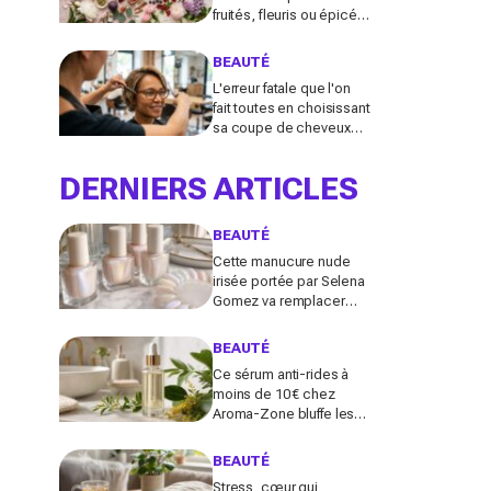
fruités, fleuris ou épicés
signés Lancôme et
Guerlain vont booster
BEAUTÉ
votre sillage
L'erreur fatale que l'on
fait toutes en choisissant
sa coupe de cheveux
l'été quand on porte des
lunettes
DERNIERS ARTICLES
BEAUTÉ
Cette manucure nude
irisée portée par Selena
Gomez va remplacer
vos vernis d'été (et vous
ne la quitterez plus de
BEAUTÉ
l'année)
Ce sérum anti-rides à
moins de 10 € chez
Aroma-Zone bluffe les
peaux matures avec un
effet botox-like venu de
BEAUTÉ
ce végétal
Stress, cœur qui