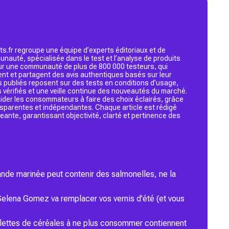
s.fr regroupe une équipe d’experts éditoriaux et de
nauté, spécialisée dans le test et l’analyse de produits
 sur une communauté de plus de 800 000 testeurs, qui
ent et partagent des avis authentiques basés sur leur
s publiés reposent sur des tests en conditions d’usage,
 vérifiés et une veille continue des nouveautés du marché.
d’aider les consommateurs à faire des choix éclairés, grâce
ansparentes et indépendantes. Chaque article est rédigé
geante, garantissant objectivité, clarté et pertinence des
ande marinée peut contenir des salmonelles, ne la
Selena Gomez va remplacer vos vernis d'été (et vous
lettes de céréales à ne plus consommer contiennent