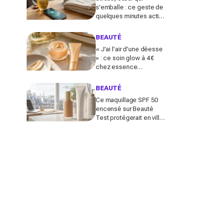
s'emballe : ce geste de
quelques minutes active
le nerf vague et calme le
système nerveux d'une
BEAUTÉ
façon bluffante
« J’ai l’air d’une déesse
» : ce soin glow à 4 €
chez essence
métamorphose la peau
en quelques secondes,
BEAUTÉ
et il part déjà vite
Ce maquillage SPF 50
encensé sur Beauté
Test protégerait en ville
comme un vrai solaire :
faut-il encore mettre une
crème dessous?