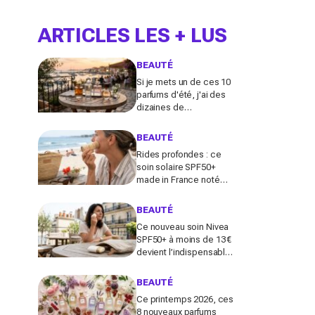
ARTICLES LES + LUS
BEAUTÉ
Si je mets un de ces 10
parfums d'été, j'ai des
dizaines de
compliments toute la
journée
BEAUTÉ
Rides profondes : ce
soin solaire SPF50+
made in France noté
100/100 sur Yuka promet
de freiner leur apparition
BEAUTÉ
Ce nouveau soin Nivea
SPF50+ à moins de 13 €
devient l’indispensable
des peaux sensibles
pour éviter les dégâts du
BEAUTÉ
soleil
Ce printemps 2026, ces
8 nouveaux parfums