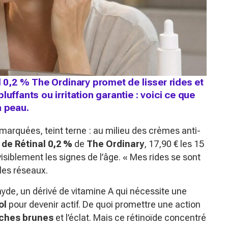
l 0,2 % The Ordinary promet de lisser rides et
uffants ou irritation garantie : voici ce que
a peau.
us marquées, teint terne : au milieu des crèmes anti-
de Rétinal 0,2 %
de
The Ordinary
, 17,90 € les 15
isiblement les signes de l’âge.
« Mes rides se sont
 les réseaux.
hyde, un dérivé de vitamine A qui nécessite une
ol
pour devenir actif. De quoi promettre une action
ches brunes
et l’éclat. Mais ce rétinoïde concentré