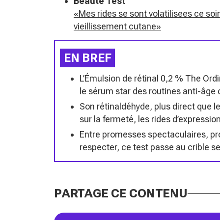
Beauté Test
«Mes rides se sont volatilisees ce soin
vieillissement cutane»
EN BREF
L’Émulsion de rétinal 0,2 % The Ord
le sérum star des routines anti-âge c
Son rétinaldéhyde, plus direct que l
sur la fermeté, les rides d’expressio
Entre promesses spectaculaires, pro
respecter, ce test passe au crible se
PARTAGE CE CONTENU