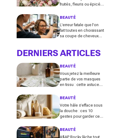
fruités, fleuris ou épicés
signés Lancôme et
Guerlain vont booster
BEAUTÉ
votre sillage
L'erreur fatale que l'on
fait toutes en choisissant
sa coupe de cheveux
l'été quand on porte des
lunettes
DERNIERS ARTICLES
BEAUTÉ
Vous jetez la meilleure
partie de vos masques
en tissu : cette astuce
détournée transforme ce
reste de soin en vrai
BEAUTÉ
booster beauté
Votre hâle s’efface sous
la douche : ces 10
gestes pour garder ce
teint d’été longtemps
sans abîmer votre peau
BEAUTÉ
fragile
A$AP Rocky lâche tout