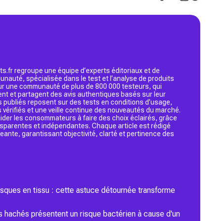
s.fr regroupe une équipe d’experts éditoriaux et de
nauté, spécialisée dans le test et l’analyse de produits
 sur une communauté de plus de 800 000 testeurs, qui
ent et partagent des avis authentiques basés sur leur
s publiés reposent sur des tests en conditions d’usage,
 vérifiés et une veille continue des nouveautés du marché.
d’aider les consommateurs à faire des choix éclairés, grâce
ansparentes et indépendantes. Chaque article est rédigé
geante, garantissant objectivité, clarté et pertinence des
asques en tissu : cette astuce détournée transforme
 hachés présentent un risque bactérien à cause d'un