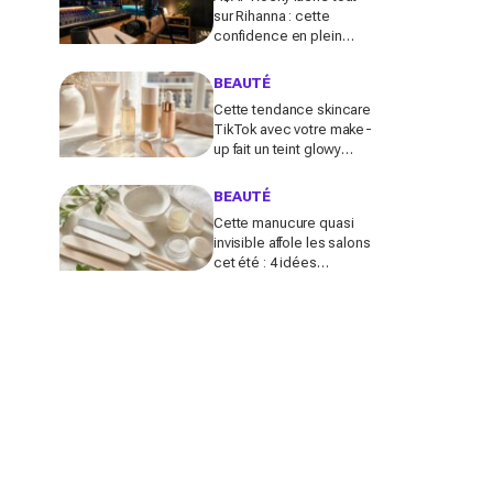
sur Rihanna : cette
confidence en plein
podcast relance enfin
ce projet attendu par la
BEAUTÉ
Navy depuis 10 ans
Cette tendance skincare
TikTok avec votre make-
up fait un teint glowy
bluffant (mais attention à
cette erreur avec votre
BEAUTÉ
SPF)
Cette manucure quasi
invisible affole les salons
cet été : 4 idées
inspirées des stars pour
des ongles brillants sans
vernis