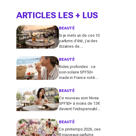
ARTICLES LES + LUS
BEAUTÉ
Si je mets un de ces 10
parfums d'été, j'ai des
dizaines de
compliments toute la
journée
BEAUTÉ
Rides profondes : ce
soin solaire SPF50+
made in France noté
100/100 sur Yuka promet
de freiner leur apparition
BEAUTÉ
Ce nouveau soin Nivea
SPF50+ à moins de 13 €
devient l’indispensable
des peaux sensibles
pour éviter les dégâts du
BEAUTÉ
soleil
Ce printemps 2026, ces
8 nouveaux parfums