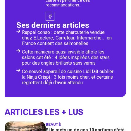
clarté et pertinence des
recommandations.
Ses derniers articles
Rappel conso : cette charcuterie vendue
chez E.Leclerc, Carrefour, Intermarché… en
France contient des salmonelles
Cette manucure quasi invisible affole les
salons cet été : 4 idées inspirées des stars
pour des ongles brillants sans vernis
Ce nouvel appareil de cuisine Lidl fait oublier
la Ninja Crispi : 3 fois moins cher, et certains
regrettent déjà d’avoir attendu
ARTICLES LES + LUS
BEAUTÉ
Si je mets un de ces 10 parfums d'été,