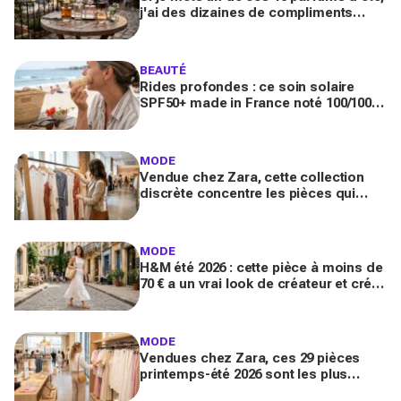
j'ai des dizaines de compliments
toute la journée
BEAUTÉ
Rides profondes : ce soin solaire
SPF50+ made in France noté 100/100
sur Yuka promet de freiner leur
apparition
MODE
Vendue chez Zara, cette collection
discrète concentre les pièces qui
"font riche" : voici les astuces pour la
trouver avant tout le monde
MODE
H&M été 2026 : cette pièce à moins de
70 € a un vrai look de créateur et crée
un look chic en 2 minutes chrono
MODE
Vendues chez Zara, ces 29 pièces
printemps-été 2026 sont les plus
désirables pour dupes de luxe