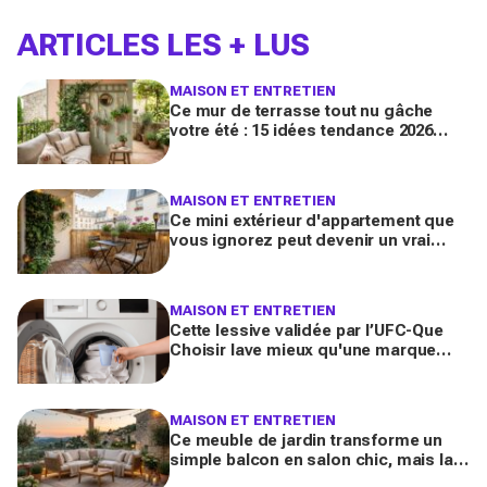
ARTICLES LES + LUS
MAISON ET ENTRETIEN
Ce mur de terrasse tout nu gâche
votre été : 15 idées tendance 2026
pour en faire une véritable pièce à
vivre
MAISON ET ENTRETIEN
Ce mini extérieur d'appartement que
vous ignorez peut devenir un vrai
salon : 12 idées futées pour le
transformer dès ce week-end
MAISON ET ENTRETIEN
Cette lessive validée par l’UFC-Que
Choisir lave mieux qu'une marque
culte vendue partout, et coûte deux
fois moins cher par lavage
MAISON ET ENTRETIEN
Ce meuble de jardin transforme un
simple balcon en salon chic, mais la
plupart des Français le choisissent à