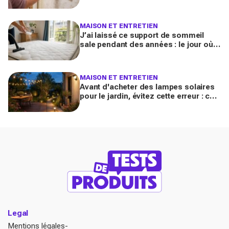
grands-mères qui nettoie tout sans
jamais décoller le lé
MAISON ET ENTRETIEN
J’ai laissé ce support de sommeil
sale pendant des années : le jour où
je l’ai vraiment assaini, j’ai découvert
l’horreur cachée
MAISON ET ENTRETIEN
Avant d'acheter des lampes solaires
pour le jardin, évitez cette erreur : ces
modèles testés transforment vos
soirées
Legal
Mentions légales