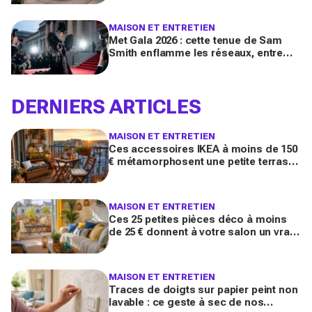
côté de la plaque
MAISON ET ENTRETIEN
Met Gala 2026 : cette tenue de Sam
Smith enflamme les réseaux, entre
chef-d’œuvre de mode queer et
polémique inattendue
DERNIERS ARTICLES
MAISON ET ENTRETIEN
Ces accessoires IKEA à moins de 150
€ métamorphosent une petite terrasse
en vrai salon d’été stylé chez vous
(qu’on oublie souvent)
MAISON ET ENTRETIEN
Ces 25 petites pièces déco à moins
de 25 € donnent à votre salon un vrai
air de maison de vacances avant l’été
2026
MAISON ET ENTRETIEN
Traces de doigts sur papier peint non
lavable : ce geste à sec de nos