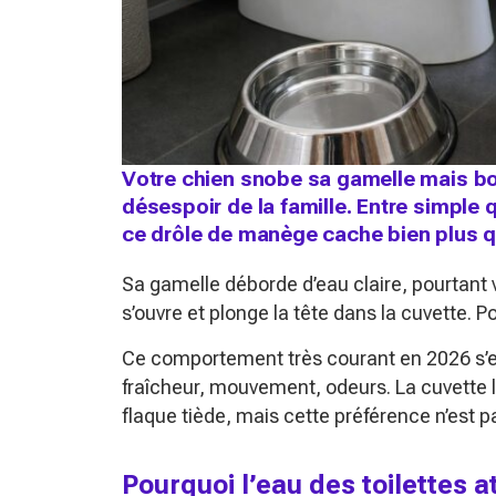
Votre chien snobe sa gamelle mais boi
désespoir de la famille. Entre simple 
ce drôle de manège cache bien plus 
Sa gamelle déborde d’eau claire, pourtant 
s’ouvre et plonge la tête dans la cuvette. P
Ce comportement très courant en 2026 s’expl
fraîcheur, mouvement, odeurs. La cuvette l
flaque tiède, mais cette préférence n’est p
Pourquoi l’eau des toilettes a