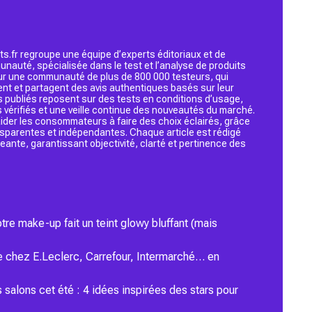
s.fr regroupe une équipe d’experts éditoriaux et de
nauté, spécialisée dans le test et l’analyse de produits
 sur une communauté de plus de 800 000 testeurs, qui
ent et partagent des avis authentiques basés sur leur
s publiés reposent sur des tests en conditions d’usage,
 vérifiés et une veille continue des nouveautés du marché.
d’aider les consommateurs à faire des choix éclairés, grâce
ansparentes et indépendantes. Chaque article est rédigé
geante, garantissant objectivité, clarté et pertinence des
re make-up fait un teint glowy bluffant (mais
e chez E.Leclerc, Carrefour, Intermarché… en
s salons cet été : 4 idées inspirées des stars pour