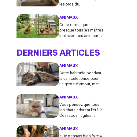
les pros du
comportement félin y
voient n’a presque
ANIMAUX
jamais rien d’anodin
Cette erreur que
presque tous les maîtres
font avec ces animaux
au jardin finit bien plus
souvent en drame qu’ils
DERNIERS ARTICLES
ne l’imaginent
ANIMAUX
Cette habitude pendant
la canicule, prise pour
un geste d'amour, met
en danger les chats à
poils longs selon les
ANIMAUX
vétérinaires
Vous pensez que tous
les chats adorent l’été ?
Ces races fragiles
risquent le coup de
chaleur fatal sans ces
ANIMAUX
gestes simples
« Je pensais bien faire »