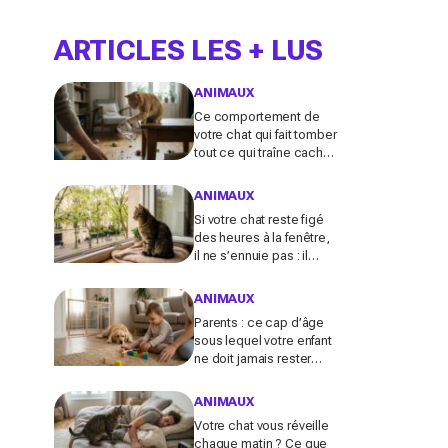
ARTICLES LES + LUS
ANIMAUX
Ce comportement de
votre chat qui fait tomber
tout ce qui traîne cache
souvent un malaise que
vous ne devez plus
ANIMAUX
ignorer
Si votre chat reste figé
des heures à la fenêtre,
il ne s’ennuie pas : il
active en secret une
faculté mentale que
ANIMAUX
vous ignorez
Parents : ce cap d’âge
sous lequel votre enfant
ne doit jamais rester
seul avec le chien,
même pour fermer la
ANIMAUX
porte
Votre chat vous réveille
chaque matin ? Ce que