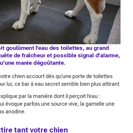
t goulûment l’eau des toilettes, au grand
quête de fraîcheur et possible signal d’alarme,
qu’une manie dégoûtante.
votre chien accourt dès qu’une porte de toilettes
our lui, ce bar à eau secret semble bien plus attirant.
ique par la manière dont il perçoit l’eau :
ui évoque parfois une source vive, la gamelle une
as anodine.
ttire tant votre chien