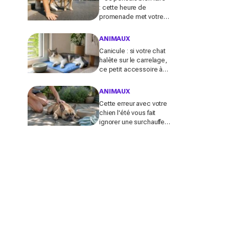
: cette heure de
promenade met votre
chien en danger l’été (et
la plupart des maîtres
ANIMAUX
l’ignorent)
Canicule : si votre chat
halète sur le carrelage,
ce petit accessoire à
moins de 10 € peut
transformer son coin
ANIMAUX
sieste tout l’été
Cette erreur avec votre
chien l'été vous fait
ignorer une surchauffe
cachée qui peut devenir
mortelle en quelques
minutes