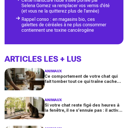
Cette manucure nude irisée portée par
Selena Gomez va remplacer vos vernis d'été
(et vous ne la quitterez plus de l'année)
Rappel conso : en magasins bio, ces
galettes de céréales à ne plus consommer
contiennent une toxine cancérogène
ARTICLES LES + LUS
ANIMAUX
Ce comportement de votre chat qui
fait tomber tout ce qui traîne cache
souvent un malaise que vous ne
devez plus ignorer
ANIMAUX
Si votre chat reste figé des heures à
la fenêtre, il ne s’ennuie pas : il active
en secret une faculté mentale que
vous ignorez