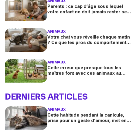
ANIMAUX
Parents : ce cap d’âge sous lequel
votre enfant ne doit jamais rester seul
avec le chien, même pour fermer la
porte
ANIMAUX
Votre chat vous réveille chaque matin
? Ce que les pros du comportement
félin y voient n’a presque jamais rien
d’anodin
ANIMAUX
Cette erreur que presque tous les
maîtres font avec ces animaux au
jardin finit bien plus souvent en drame
qu’ils ne l’imaginent
DERNIERS ARTICLES
ANIMAUX
Cette habitude pendant la canicule,
prise pour un geste d'amour, met en
danger les chats à poils longs selon
les vétérinaires