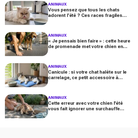
ANIMAUX
Vous pensez que tous les chats
adorent l’été ? Ces races fragiles
risquent le coup de chaleur fatal sans
ces gestes simples
ANIMAUX
« Je pensais bien faire » : cette heure
de promenade met votre chien en
danger l’été (et la plupart des maîtres
l’ignorent)
ANIMAUX
Canicule : si votre chat halète sur le
carrelage, ce petit accessoire à
moins de 10 € peut transformer son
coin sieste tout l’été
ANIMAUX
Cette erreur avec votre chien l'été
vous fait ignorer une surchauffe
cachée qui peut devenir mortelle en
quelques minutes