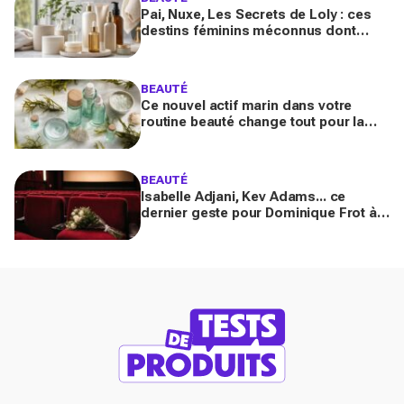
Pai, Nuxe, Les Secrets de Loly : ces
destins féminins méconnus dont
personne ne parle derrière vos
produits préférés du quotidien
BEAUTÉ
Ce nouvel actif marin dans votre
routine beauté change tout pour la
peau et les cheveux, mais ne
choisissez pas n’importe lequel
BEAUTÉ
Isabelle Adjani, Kev Adams... ce
dernier geste pour Dominique Frot à
68 ans bouleverse le cinéma et laisse
les fans sous le choc