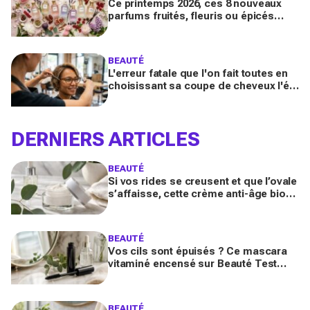
Ce printemps 2026, ces 8 nouveaux
parfums fruités, fleuris ou épicés
signés Lancôme et Guerlain vont
booster votre sillage
BEAUTÉ
L'erreur fatale que l'on fait toutes en
choisissant sa coupe de cheveux l'été
quand on porte des lunettes
DERNIERS ARTICLES
BEAUTÉ
Si vos rides se creusent et que l’ovale
s’affaisse, cette crème anti-âge bio
encensée sur Beauté Test change
tout en 4 semaines
BEAUTÉ
Vos cils sont épuisés ? Ce mascara
vitaminé encensé sur Beauté Test
promet volume maxi et pousse
accélérée sans les fragiliser
BEAUTÉ