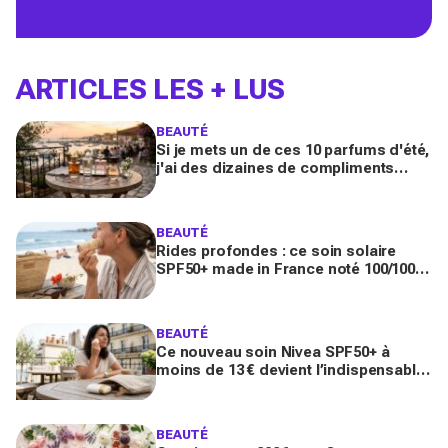
ARTICLES LES + LUS
BEAUTÉ
Si je mets un de ces 10 parfums d'été,
j'ai des dizaines de compliments
toute la journée
BEAUTÉ
Rides profondes : ce soin solaire
SPF50+ made in France noté 100/100
sur Yuka promet de freiner leur
apparition
BEAUTÉ
Ce nouveau soin Nivea SPF50+ à
moins de 13 € devient l’indispensable
des peaux sensibles pour éviter les
dégâts du soleil
BEAUTÉ