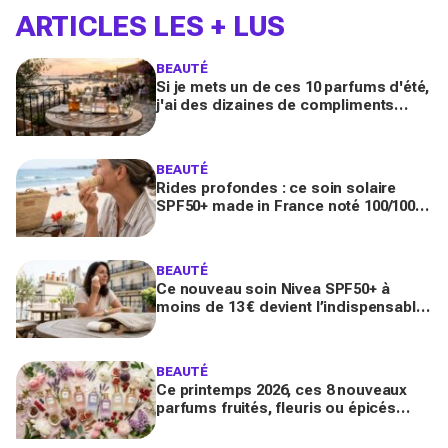
ARTICLES LES + LUS
BEAUTÉ
Si je mets un de ces 10 parfums d'été,
j'ai des dizaines de compliments
toute la journée
BEAUTÉ
Rides profondes : ce soin solaire
SPF50+ made in France noté 100/100
sur Yuka promet de freiner leur
apparition
BEAUTÉ
Ce nouveau soin Nivea SPF50+ à
moins de 13 € devient l’indispensable
des peaux sensibles pour éviter les
dégâts du soleil
BEAUTÉ
Ce printemps 2026, ces 8 nouveaux
parfums fruités, fleuris ou épicés
signés Lancôme et Guerlain vont
booster votre sillage