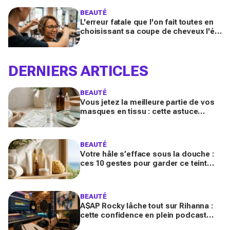
BEAUTÉ
L'erreur fatale que l'on fait toutes en
choisissant sa coupe de cheveux l'été
quand on porte des lunettes
DERNIERS ARTICLES
BEAUTÉ
Vous jetez la meilleure partie de vos
masques en tissu : cette astuce
détournée transforme ce reste de
soin en vrai booster beauté
BEAUTÉ
Votre hâle s’efface sous la douche :
ces 10 gestes pour garder ce teint
d’été longtemps sans abîmer votre
peau fragile
BEAUTÉ
A$AP Rocky lâche tout sur Rihanna :
cette confidence en plein podcast
relance enfin ce projet attendu par la