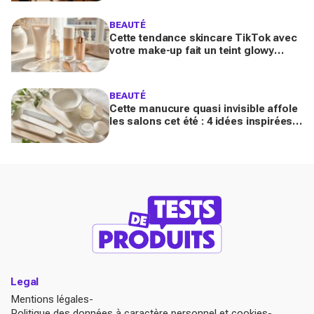
Navy depuis 10 ans
BEAUTÉ
Cette tendance skincare TikTok avec
votre make-up fait un teint glowy
bluffant (mais attention à cette erreur
avec votre SPF)
BEAUTÉ
Cette manucure quasi invisible affole
les salons cet été : 4 idées inspirées
des stars pour des ongles brillants
sans vernis
Legal
Mentions légales
Politique des données à caractère personnel et cookies