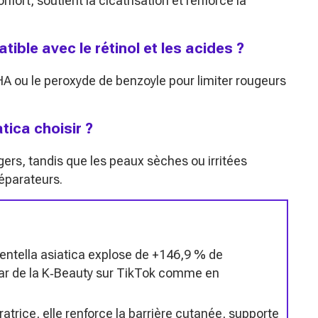
nfort, soutient la cicatrisation et renforce la
tible avec le rétinol et les acides ?
, BHA ou le peroxyde de benzoyle pour limiter rougeurs
tica choisir ?
ers, tandis que les peaux sèches ou irritées
éparateurs.
centella asiatica explose de +146,9 % de
star de la K‑Beauty sur TikTok comme en
atrice, elle renforce la barrière cutanée, supporte