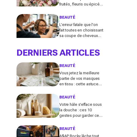
fruités, fleuris ou épicés
signés Lancôme et
Guerlain vont booster
BEAUTÉ
votre sillage
L'erreur fatale que l'on
fait toutes en choisissant
sa coupe de cheveux
l'été quand on porte des
lunettes
DERNIERS ARTICLES
BEAUTÉ
Vous jetez la meilleure
partie de vos masques
en tissu : cette astuce
détournée transforme ce
reste de soin en vrai
BEAUTÉ
booster beauté
Votre hâle s’efface sous
la douche : ces 10
gestes pour garder ce
teint d’été longtemps
sans abîmer votre peau
BEAUTÉ
fragile
A$AP Rocky lâche tout