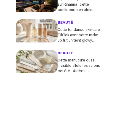
sur Rihanna : cette
confidence en plein
podcast relance enfin
ce projet attendu par la
BEAUTÉ
Navy depuis 10 ans
Cette tendance skincare
TikTok avec votre make-
up fait un teint glowy
bluffant (mais attention à
cette erreur avec votre
BEAUTÉ
SPF)
Cette manucure quasi
invisible affole les salons
cet été : 4 idées
inspirées des stars pour
des ongles brillants sans
vernis