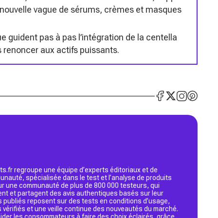
une nouvelle vague de sérums, crèmes et masques
e guident pas à pas l’intégration de la centella
 renoncer aux actifs puissants.
s.fr regroupe une équipe d’experts éditoriaux et de
nauté, spécialisée dans le test et l’analyse de produits
 sur une communauté de plus de 800 000 testeurs, qui
ent et partagent des avis authentiques basés sur leur
s publiés reposent sur des tests en conditions d’usage,
 vérifiés et une veille continue des nouveautés du marché.
d’aider les consommateurs à faire des choix éclairés, grâce