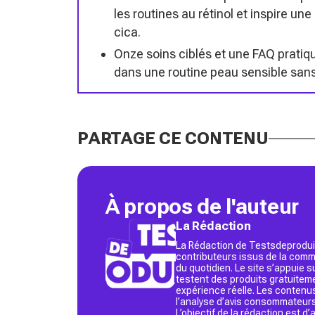
les routines au rétinol et inspire 
cica.
Onze soins ciblés et une FAQ pratiqu
dans une routine peau sensible sans
PARTAGE CE CONTENU
À propos de l'auteur
La Rédaction
La Rédaction de Testsdeproduit
contributeurs issus de la commu
du quotidien. Le site s’appuie
testent des produits gratuitem
expérience réelle. Les contenu
l’analyse d’avis consommateurs
L’objectif de la rédaction est 