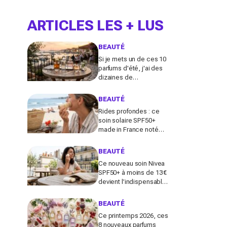
ARTICLES LES + LUS
BEAUTÉ
Si je mets un de ces 10
parfums d'été, j'ai des
dizaines de
compliments toute la
journée
BEAUTÉ
Rides profondes : ce
soin solaire SPF50+
made in France noté
100/100 sur Yuka promet
de freiner leur apparition
BEAUTÉ
Ce nouveau soin Nivea
SPF50+ à moins de 13 €
devient l’indispensable
des peaux sensibles
pour éviter les dégâts du
BEAUTÉ
soleil
Ce printemps 2026, ces
8 nouveaux parfums