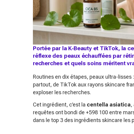
Portée par la K‑Beauty et TikTok, la c
réflexe des peaux échauffées par rétino
recherches et quels soins méritent vr
Routines en dix étapes, peaux ultra-lisses : 
partout, de TikTok aux rayons skincare fran
exploser les recherches.
Cet ingrédient, c’est la
centella asiatica
,
requêtes ont bondi de +598 100 entre mars 
dans le top 3 des ingrédients skincare les 