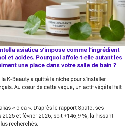
entella asiatica s’impose comme l’ingrédient
l et acides. Pourquoi affole‑t‑elle autant les
aiment une place dans votre salle de bain ?
la K-Beauty a quitté la niche pour s’installer
çais. Au cœur de cette vague, un actif végétal fait
 alias « cica ». D’après le rapport Spate, ses
2025 et février 2026, soit +146,9 %, la hissant
plus recherchés.