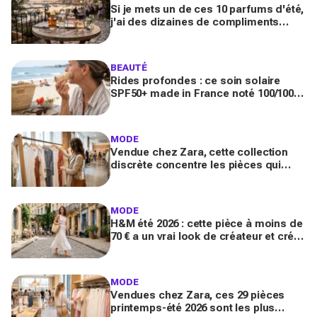
Si je mets un de ces 10 parfums d'été,
j'ai des dizaines de compliments
toute la journée
BEAUTÉ
Rides profondes : ce soin solaire
SPF50+ made in France noté 100/100
sur Yuka promet de freiner leur
apparition
MODE
Vendue chez Zara, cette collection
discrète concentre les pièces qui
"font riche" : voici les astuces pour la
trouver avant tout le monde
MODE
H&M été 2026 : cette pièce à moins de
70 € a un vrai look de créateur et crée
un look chic en 2 minutes chrono
MODE
Vendues chez Zara, ces 29 pièces
printemps-été 2026 sont les plus