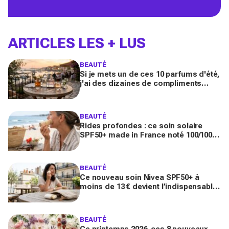
ARTICLES LES + LUS
BEAUTÉ
Si je mets un de ces 10 parfums d'été,
j'ai des dizaines de compliments
toute la journée
BEAUTÉ
Rides profondes : ce soin solaire
SPF50+ made in France noté 100/100
sur Yuka promet de freiner leur
apparition
BEAUTÉ
Ce nouveau soin Nivea SPF50+ à
moins de 13 € devient l’indispensable
des peaux sensibles pour éviter les
dégâts du soleil
BEAUTÉ
Ce printemps 2026, ces 8 nouveaux