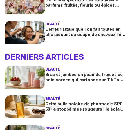
parfums fruités, fleuris ou épicés
signés Lancôme et Guerlain vont
booster votre sillage
BEAUTÉ
L'erreur fatale que l'on fait toutes en
choisissant sa coupe de cheveux l'été
quand on porte des lunettes
DERNIERS ARTICLES
BEAUTÉ
Bras et jambes en peau de fraise : ce
soin coréen qui cartonne sur TikTok
promet de lisser la peau, mais pas
pour tous
BEAUTÉ
Cette huile solaire de pharmacie SPF
50+ a stoppé mes rougeurs : le solaire
satiné non gras que les peaux claires
s’arrachent
BEAUTÉ