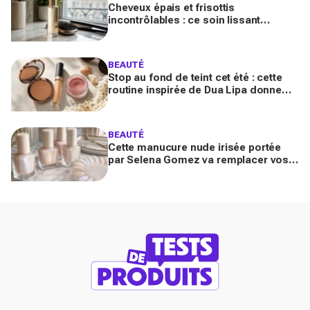
Cheveux épais et frisottis
incontrôlables : ce soin lissant
promet 3 jours glossy, encensé par
les avis sur Beauté Test
BEAUTÉ
Stop au fond de teint cet été : cette
routine inspirée de Dua Lipa donne
bonne mine en 2 secondes avec
seulement trois produits
BEAUTÉ
Cette manucure nude irisée portée
par Selena Gomez va remplacer vos
vernis d'été (et vous ne la quitterez
plus de l'année)