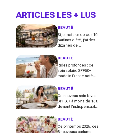
ARTICLES LES + LUS
BEAUTÉ
Si je mets un de ces 10
parfums d'été, j'ai des
dizaines de
compliments toute la
journée
BEAUTÉ
Rides profondes : ce
soin solaire SPF50+
made in France noté
100/100 sur Yuka promet
de freiner leur apparition
BEAUTÉ
Ce nouveau soin Nivea
SPF50+ à moins de 13 €
devient l’indispensable
des peaux sensibles
pour éviter les dégâts du
BEAUTÉ
soleil
Ce printemps 2026, ces
8 nouveaux parfums