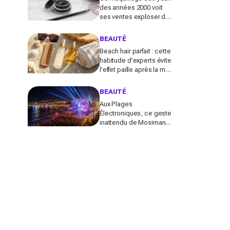
des années 2000 voit
ses ventes exploser de
585 % en France :
pourquoi tout le monde
BEAUTÉ
s’y remet
Beach hair parfait : cette
habitude d'experts évite
l'effet paille après la mer
(la plupart des Français
font l'inverse)
BEAUTÉ
Aux Plages
Électroniques, ce geste
inattendu de Mosimann
pour le couple Matt
Pokora-Christina Milian
fait fondre toute la plage