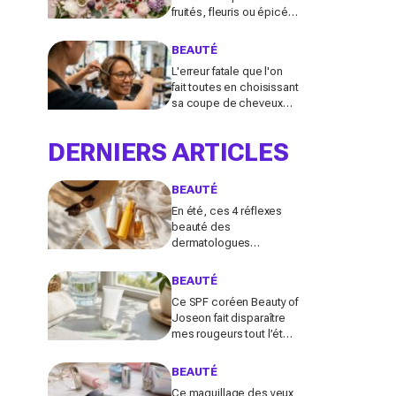
fruités, fleuris ou épicés
signés Lancôme et
Guerlain vont booster
BEAUTÉ
votre sillage
L'erreur fatale que l'on
fait toutes en choisissant
sa coupe de cheveux
l'été quand on porte des
lunettes
DERNIERS ARTICLES
BEAUTÉ
En été, ces 4 réflexes
beauté des
dermatologues
protègent la peau des
dégâts du soleil (et
BEAUTÉ
presque personne ne
Ce SPF coréen Beauty of
les fait tous)
Joseon fait disparaître
mes rougeurs tout l’été
(et pourrait remplacer
votre fond de teint
BEAUTÉ
maintenant)
Ce maquillage des yeux