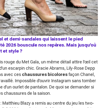
l et demi-sandales qui laissent le pied
té 2026 bouscule nos repères. Mais jusqu’où
t et style ?
s rouge du Met Gala, un même détail attire l’œil cet
d’un escarpin chic. Gracie Abrams, Lily-Rose Depp
ons avec ces
chaussures bicolores
façon Chanel,
ravaillé. Impossible d’ouvrir Instagram sans tomber
e d’un ourlet de pantalon. De quoi se demander si
des chaussures de la saison.
: Matthieu Blazy a remis au centre du jeu les two-