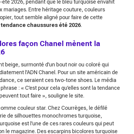
-été 2026, pendant que le bleu turquoise envahit
ux mariages. Entre héritage couture, couleurs
copier, tout semble aligné pour faire de cette
a
tendance chaussures été 2026
.
lores façon Chanel mènent la
26
nt beige, surmonté d’un bout noir ou coloré qui
diatement l’ADN Chanel. Pour un site américain de
tendance, ce seraient ces two-tone shoes. Le média
 phrase :
« C’est pour cela qu’elles sont la tendance
peuvent tout faire »
, souligne le site.
mme couleur star. Chez Courrèges, le défilé
érie de silhouettes monochromes turquoise,
turquoise est l’une de ces rares couleurs qui peut
lon le magazine. Des escarpins bicolores turquoise