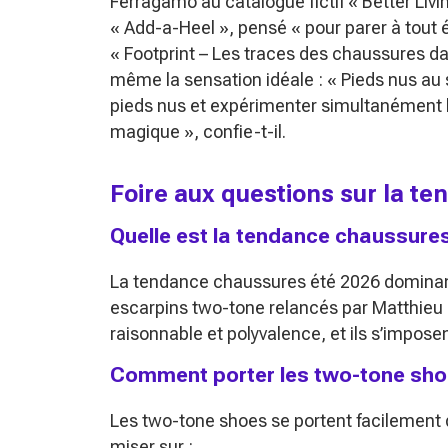
Ferragamo au catalogue fictif
« Better Livi
« Add-a-Heel »
, pensé
« pour parer à tou
« Footprint – Les traces des chaussures d
même la sensation idéale :
« Pieds nus au 
pieds nus et expérimenter simultanément l
magique »
, confie-t-il.
Foire aux questions sur la t
Quelle est la tendance chaussure
La tendance chaussures été 2026 dominant
escarpins two-tone relancés par Matthieu 
raisonnable et polyvalence, et ils s’impose
Comment porter les two-tone shoe
Les two-tone shoes se portent facilement 
miser sur :