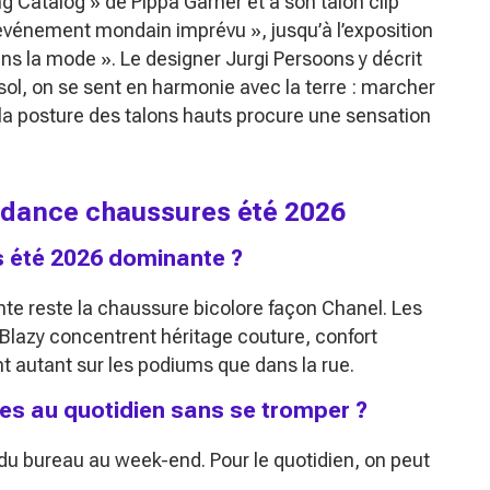
ng Catalog »
de Pippa Garner et à son talon clip
t événement mondain imprévu »
, jusqu’à l’exposition
ans la mode »
. Le designer Jurgi Persoons y décrit
sol, on se sent en harmonie avec la terre : marcher
a posture des talons hauts procure une sensation
endance chaussures été 2026
s été 2026 dominante ?
e reste la chaussure bicolore façon Chanel. Les
Blazy concentrent héritage couture, confort
nt autant sur les podiums que dans la rue.
s au quotidien sans se tromper ?
du bureau au week-end. Pour le quotidien, on peut