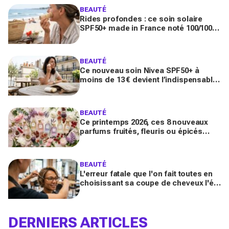
BEAUTÉ
Rides profondes : ce soin solaire
SPF50+ made in France noté 100/100
sur Yuka promet de freiner leur
apparition
BEAUTÉ
Ce nouveau soin Nivea SPF50+ à
moins de 13 € devient l’indispensable
des peaux sensibles pour éviter les
dégâts du soleil
BEAUTÉ
Ce printemps 2026, ces 8 nouveaux
parfums fruités, fleuris ou épicés
signés Lancôme et Guerlain vont
booster votre sillage
BEAUTÉ
L'erreur fatale que l'on fait toutes en
choisissant sa coupe de cheveux l'été
quand on porte des lunettes
DERNIERS ARTICLES