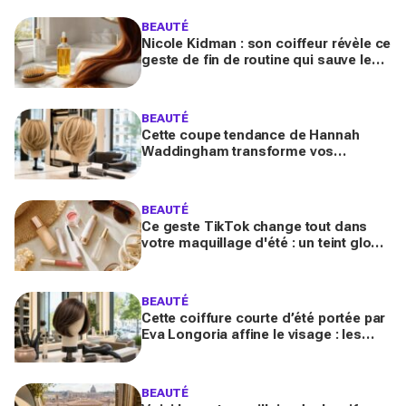
BEAUTÉ
Nicole Kidman : son coiffeur révèle ce
geste de fin de routine qui sauve les
longueurs (et que vous zappez
sûrement)
BEAUTÉ
Cette coupe tendance de Hannah
Waddingham transforme vos
cheveux fins en quelques gestes (et
les coiffeurs n’en reviennent pas)
BEAUTÉ
Ce geste TikTok change tout dans
votre maquillage d'été : un teint glowy
qui tient même sous 30 °C (sans effet
plâtre)
BEAUTÉ
Cette coiffure courte d’été portée par
Eva Longoria affine le visage : les
coiffeurs préviennent, vous allez la
réclamer en 2026
BEAUTÉ