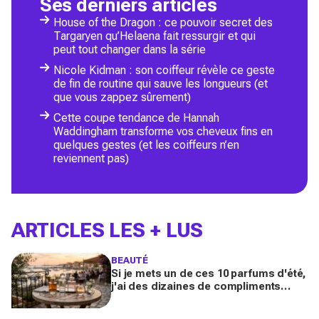
Ses derniers articles
House of the Dragon : ce pouvoir secret des
Targaryen qu’Helaena fait ressurgir et qui
peut tout changer dans la série
Nicole Kidman : son coiffeur révèle ce geste
de fin de routine qui sauve les longueurs (et
que vous zappez sûrement)
Cette coupe tendance de Hannah
Waddingham transforme vos cheveux fins en
quelques gestes (et les coiffeurs n’en
reviennent pas)
ARTICLES LES + LUS
BEAUTÉ
Si je mets un de ces 10 parfums d'été,
j'ai des dizaines de compliments
toute la journée