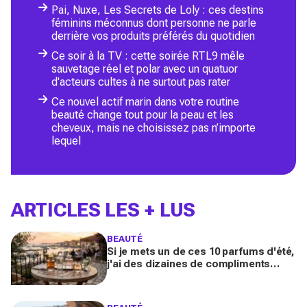
Pai, Nuxe, Les Secrets de Loly : ces destins
féminins méconnus dont personne ne parle
derrière vos produits préférés du quotidien
Ce soir à la TV : cette soirée RTL9 mêle
sauvetage réel et polar avec un quatuor
d'acteurs cultes à ne surtout pas rater
Ce nouvel actif marin dans votre routine
beauté change tout pour la peau et les
cheveux, mais ne choisissez pas n’importe
lequel
ARTICLES LES + LUS
BEAUTÉ
Si je mets un de ces 10 parfums d'été,
j'ai des dizaines de compliments
toute la journée