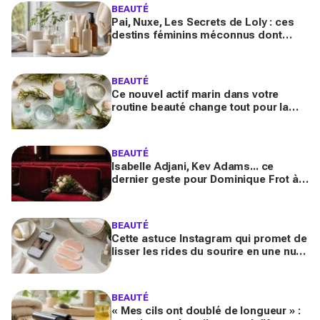
BEAUTÉ
Pai, Nuxe, Les Secrets de Loly : ces
destins féminins méconnus dont
personne ne parle derrière vos
produits préférés du quotidien
BEAUTÉ
Ce nouvel actif marin dans votre
routine beauté change tout pour la
peau et les cheveux, mais ne
choisissez pas n’importe lequel
BEAUTÉ
Isabelle Adjani, Kev Adams... ce
dernier geste pour Dominique Frot à
68 ans bouleverse le cinéma et laisse
les fans sous le choc
BEAUTÉ
Cette astuce Instagram qui promet de
lisser les rides du sourire en une nuit
inquiète les experts : faut-il vraiment
l’essayer ?
BEAUTÉ
« Mes cils ont doublé de longueur » :