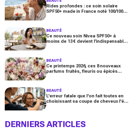
BEAUTÉ
Rides profondes : ce soin solaire
SPF50+ made in France noté 100/100
sur Yuka promet de freiner leur
apparition
BEAUTÉ
Ce nouveau soin Nivea SPF50+ à
moins de 13 € devient l’indispensable
des peaux sensibles pour éviter les
dégâts du soleil
BEAUTÉ
Ce printemps 2026, ces 8 nouveaux
parfums fruités, fleuris ou épicés
signés Lancôme et Guerlain vont
booster votre sillage
BEAUTÉ
L'erreur fatale que l'on fait toutes en
choisissant sa coupe de cheveux l'été
quand on porte des lunettes
DERNIERS ARTICLES