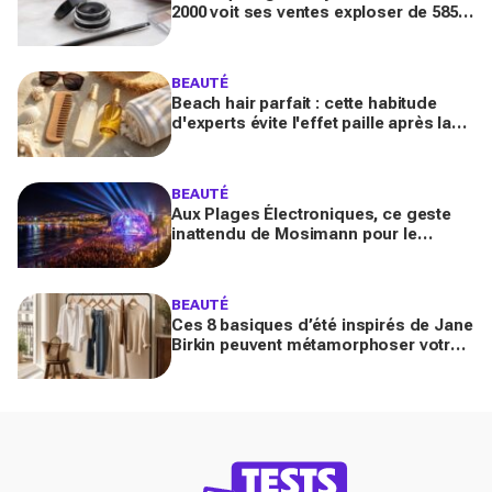
2000 voit ses ventes exploser de 585
% en France : pourquoi tout le monde
s’y remet
BEAUTÉ
Beach hair parfait : cette habitude
d'experts évite l'effet paille après la
mer (la plupart des Français font
l'inverse)
BEAUTÉ
Aux Plages Électroniques, ce geste
inattendu de Mosimann pour le
couple Matt Pokora-Christina Milian
fait fondre toute la plage
BEAUTÉ
Ces 8 basiques d’été inspirés de Jane
Birkin peuvent métamorphoser votre
garde-robe 2026 (sans tout racheter
inutilement)