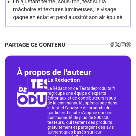
En ajustant teinte, sous-ton, test sur la
mâchoire et textures lumineuses, le visage
gagne en éclat et perd aussitôt son air épuisé.
PARTAGE CE CONTENU
À propos de l'auteur
La Rédaction
La Rédaction de Testsdeproduits.fr
regroupe une équipe d’experts
éditoriaux et de contributeurs issus
de la communauté, spécialisée dans
le test et l’analyse de produits du
quotidien. Le site s’appuie sur une
communauté de plus de 800 000
testeurs, qui testent des produits
gratuitement et partagent des avis
authentiques basés sur leur