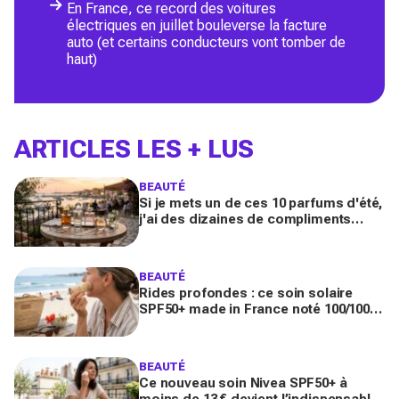
En France, ce record des voitures
électriques en juillet bouleverse la facture
auto (et certains conducteurs vont tomber de
haut)
ARTICLES LES + LUS
BEAUTÉ
Si je mets un de ces 10 parfums d'été,
j'ai des dizaines de compliments
toute la journée
BEAUTÉ
Rides profondes : ce soin solaire
SPF50+ made in France noté 100/100
sur Yuka promet de freiner leur
apparition
BEAUTÉ
Ce nouveau soin Nivea SPF50+ à
moins de 13 € devient l’indispensable