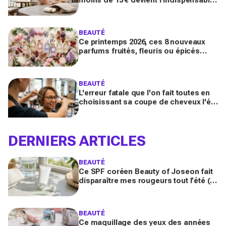
des peaux sensibles pour éviter les
dégâts du soleil
BEAUTÉ
Ce printemps 2026, ces 8 nouveaux
parfums fruités, fleuris ou épicés
signés Lancôme et Guerlain vont
booster votre sillage
BEAUTÉ
L'erreur fatale que l'on fait toutes en
choisissant sa coupe de cheveux l'été
quand on porte des lunettes
DERNIERS ARTICLES
BEAUTÉ
Ce SPF coréen Beauty of Joseon fait
disparaître mes rougeurs tout l’été (et
pourrait remplacer votre fond de teint
maintenant)
BEAUTÉ
Ce maquillage des yeux des années