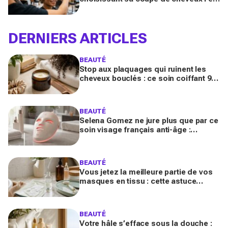
quand on porte des lunettes
DERNIERS ARTICLES
BEAUTÉ
Stop aux plaquages qui ruinent les
cheveux bouclés : ce soin coiffant 98
% naturel Les Secrets de Loly fait la
différence
BEAUTÉ
Selena Gomez ne jure plus que par ce
soin visage français anti-âge :
pourquoi ce dispositif LED à près de
700 € affole le web ?
BEAUTÉ
Vous jetez la meilleure partie de vos
masques en tissu : cette astuce
détournée transforme ce reste de
soin en vrai booster beauté
BEAUTÉ
Votre hâle s’efface sous la douche :