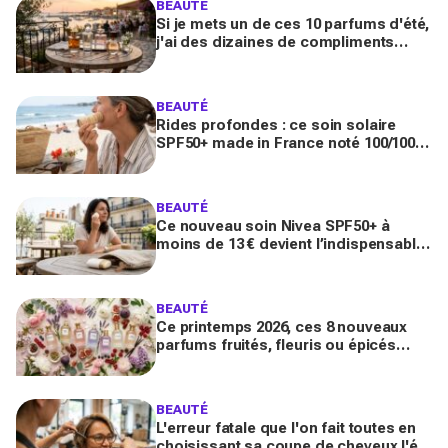
BEAUTÉ
Si je mets un de ces 10 parfums d'été,
j'ai des dizaines de compliments
toute la journée
BEAUTÉ
Rides profondes : ce soin solaire
SPF50+ made in France noté 100/100
sur Yuka promet de freiner leur
apparition
BEAUTÉ
Ce nouveau soin Nivea SPF50+ à
moins de 13 € devient l’indispensable
des peaux sensibles pour éviter les
dégâts du soleil
BEAUTÉ
Ce printemps 2026, ces 8 nouveaux
parfums fruités, fleuris ou épicés
signés Lancôme et Guerlain vont
booster votre sillage
BEAUTÉ
L'erreur fatale que l'on fait toutes en
choisissant sa coupe de cheveux l'été