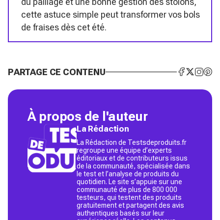
du paillage et une bonne gestion des stolons,
cette astuce simple peut transformer vos bols
de fraises dès cet été.
PARTAGE CE CONTENU
À propos de l'auteur
La Rédaction
La Rédaction de Testsdeproduits.fr
regroupe une équipe d’experts
éditoriaux et de contributeurs issus
de la communauté, spécialisée dans
le test et l’analyse de produits du
quotidien. Le site s’appuie sur une
communauté de plus de 800 000
testeurs, qui testent des produits
gratuitement et partagent des avis
authentiques basés sur leur