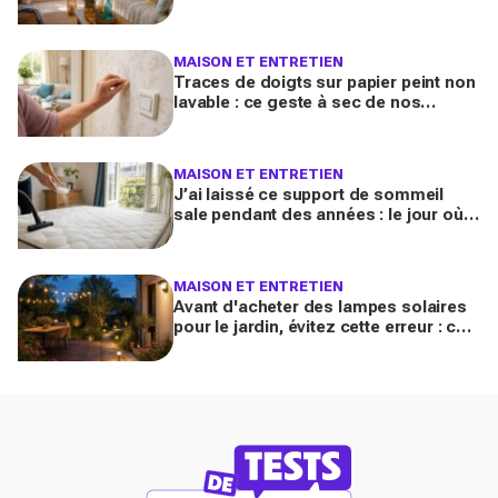
air de maison de vacances avant l’été
2026
MAISON ET ENTRETIEN
Traces de doigts sur papier peint non
lavable : ce geste à sec de nos
grands-mères qui nettoie tout sans
jamais décoller le lé
MAISON ET ENTRETIEN
J’ai laissé ce support de sommeil
sale pendant des années : le jour où
je l’ai vraiment assaini, j’ai découvert
l’horreur cachée
MAISON ET ENTRETIEN
Avant d'acheter des lampes solaires
pour le jardin, évitez cette erreur : ces
modèles testés transforment vos
soirées