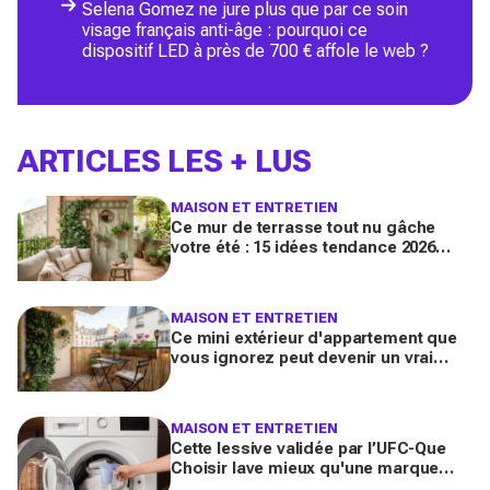
Selena Gomez ne jure plus que par ce soin
visage français anti-âge : pourquoi ce
dispositif LED à près de 700 € affole le web ?
ARTICLES LES + LUS
MAISON ET ENTRETIEN
Ce mur de terrasse tout nu gâche
votre été : 15 idées tendance 2026
pour en faire une véritable pièce à
vivre
MAISON ET ENTRETIEN
Ce mini extérieur d'appartement que
vous ignorez peut devenir un vrai
salon : 12 idées futées pour le
transformer dès ce week-end
MAISON ET ENTRETIEN
Cette lessive validée par l’UFC-Que
Choisir lave mieux qu'une marque
culte vendue partout, et coûte deux