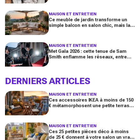
fois moins cher par lavage
MAISON ET ENTRETIEN
Ce meuble de jardin transforme un
simple balcon en salon chic, mais la
plupart des Français le choisissent à
côté de la plaque
MAISON ET ENTRETIEN
Met Gala 2026 : cette tenue de Sam
Smith enflamme les réseaux, entre
chef-d’œuvre de mode queer et
polémique inattendue
DERNIERS ARTICLES
MAISON ET ENTRETIEN
Ces accessoires IKEA à moins de 150
€ métamorphosent une petite terrasse
en vrai salon d’été stylé chez vous
(qu’on oublie souvent)
MAISON ET ENTRETIEN
Ces 25 petites pièces déco à moins
de 25 € donnent à votre salon un vrai